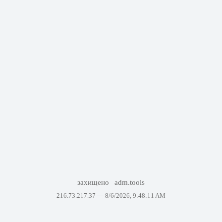
захищено
adm.tools
216.73.217.37 —
8/6/2026, 9:48:11 AM