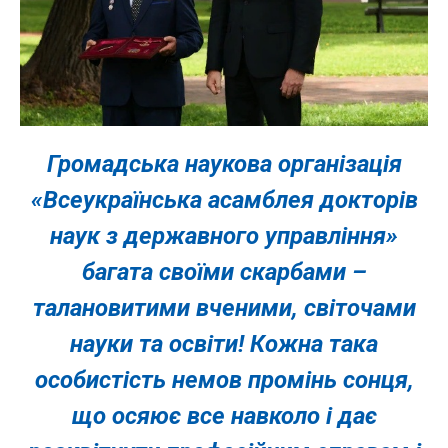
Громадська наукова організація
«Всеукраїнська асамблея докторів
наук з державного управління»
багата своїми скарбами –
талановитими вченими, світочами
науки та освіти! Кожна така
особистість немов промінь сонця,
що осяює все навколо і дає