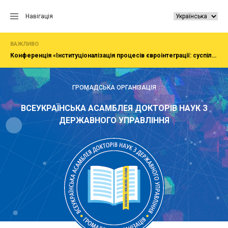
Перейти
до
Навігація
вмісту
ВАЖЛИВО
Конференція «Інституціоналізація процесів євроінтеграції: суспільство, економіка, адміністрування»
ГРОМАДСЬКА ОРГАНІЗАЦІЯ
ВСЕУКРАЇНСЬКА АСАМБЛЕЯ ДОКТОРІВ НАУК З
ДЕРЖАВНОГО УПРАВЛІННЯ