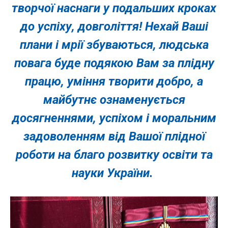
творчої наснаги у подальших кроках
до успіху, довголіття! Нехай Ваші
плани і мрії збуваються, людська
повага буде подякою Вам за плідну
працю, уміння творити добро, а
майбутнє ознаменується
досягненнями, успіхом і моральним
задоволенням від Вашої плідної
роботи на благо розвитку освіти та
науки України.