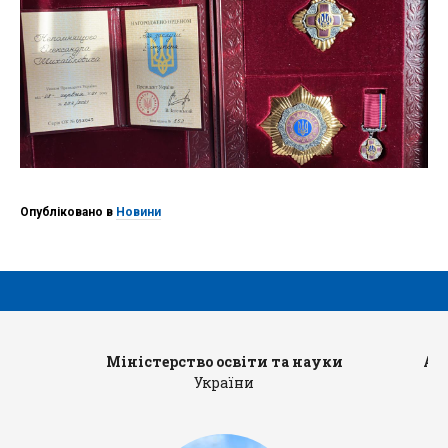
Опубліковано в
Новини
Міністерство освіти та науки
Ад
України