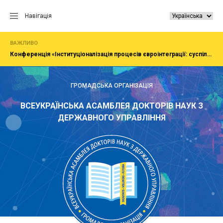
Перейти
до
Навігація
вмісту
ВАЖЛИВО
Конференція «Інституціоналізація процесів євроінтеграції: суспільство, економіка, адміністрування»
ГРОМАДСЬКА ОРГАНІЗАЦІЯ
ВСЕУКРАЇНСЬКА АСАМБЛЕЯ ДОКТОРІВ НАУК З
ДЕРЖАВНОГО УПРАВЛІННЯ