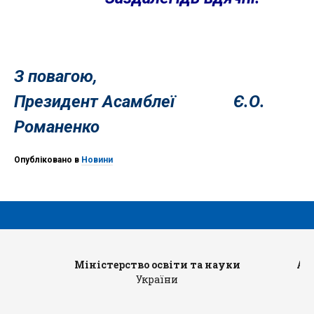
З повагою,
Президент Асамблеї Є.О.
Романенко
Опубліковано в
Новини
Міністерство освіти та науки
Ад
України