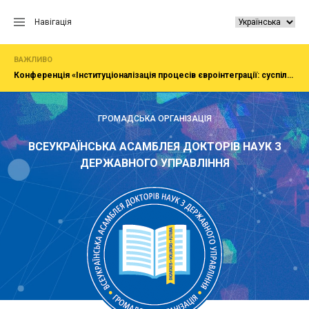
Перейти
до
Навігація
вмісту
ВАЖЛИВО
Конференція «Інституціоналізація процесів євроінтеграції: суспільство, економіка, адміністрування»
ГРОМАДСЬКА ОРГАНІЗАЦІЯ
ВСЕУКРАЇНСЬКА АСАМБЛЕЯ ДОКТОРІВ НАУК З
ДЕРЖАВНОГО УПРАВЛІННЯ