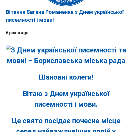
Вітання Євгена Романенка з Днем української
писемності і мови!
6 років ago
Шановні колеги!
Вітаю з Днем української
писемності і мови.
Це свято посідає почесне місце
серед найважливіших подій у