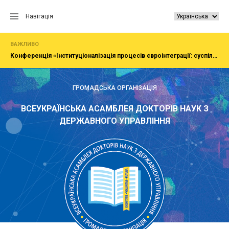
Перейти
до
Навігація
вмісту
ВАЖЛИВО
Конференція «Інституціоналізація процесів євроінтеграції: суспільство, економіка, адміністрування»
ГРОМАДСЬКА ОРГАНІЗАЦІЯ
ВСЕУКРАЇНСЬКА АСАМБЛЕЯ ДОКТОРІВ НАУК З
ДЕРЖАВНОГО УПРАВЛІННЯ