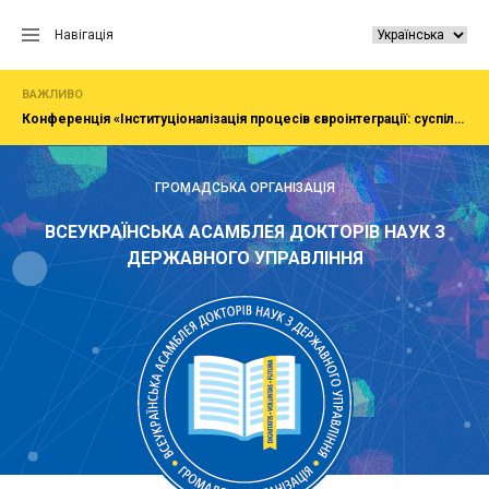
Перейти
до
Навігація
вмісту
ВАЖЛИВО
Конференція «Інституціоналізація процесів євроінтеграції: суспільство, економіка, адміністрування»
ГРОМАДСЬКА ОРГАНІЗАЦІЯ
ВСЕУКРАЇНСЬКА АСАМБЛЕЯ ДОКТОРІВ НАУК З
ДЕРЖАВНОГО УПРАВЛІННЯ