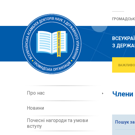
Перейти
до
ГРОМАДСЬКА
вмісту
ВСЕУКРА
З ДЕРЖА
ВАЖЛИВО
П
Члени 
Про нас
р
о
Новини
о
р
Почесні нагороди та умови
г
Пошук за
вступу
а
н