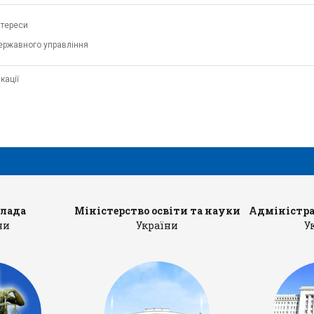
нтереси
ержавного управління
кації
влада
Міністерство освіти та науки
Адміністра
ни
України
У