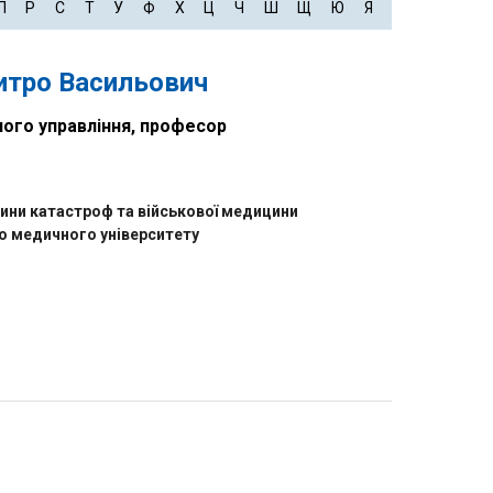
П
Р
С
Т
У
Ф
Х
Ц
Ч
Ш
Щ
Ю
Я
тро Васильович
ого управління, професор
ни катастроф та військової медицини
 медичного університету