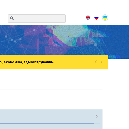
«
»
о, економіка, адміністрування»