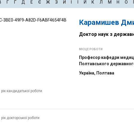
В
Г
Ґ
Д
Е
Є
Ж
З
И
І
Ї
Й
К
Л
М
Н
О
Карамишев Дми
Доктор наук з державн
МІСЦЕ РОБОТИ
Професор кафедри медици
Полтавського державного
Україна, Полтава
а рік кандидатької роботи
 рік докторської роботи