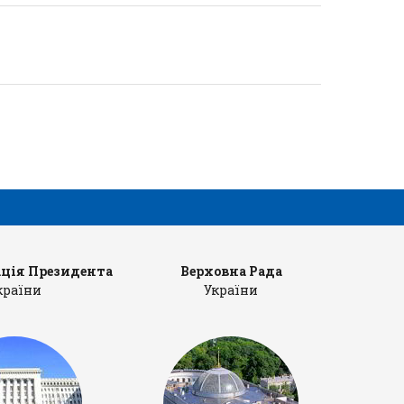
ція Президента
Верховна Рада
Ка
країни
України