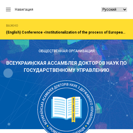
Перейти
к
Навигация
содержанию
ВАЖНО
(English) Сonference «Institutionalization of the process of European integration of society, economy, administration»Rivne, National University of water and EnvironmentFirst All-Ukrainian Congress of doctors in public administration
ОБЩЕСТВЕННАЯ ОРГАНИЗАЦИЯ
ВСЕУКРАИНСКАЯ АССАМБЛЕЯ ДОКТОРОВ НАУК ПО
ГОСУДАРСТВЕННОМУ УПРАВЛЕНИЮ