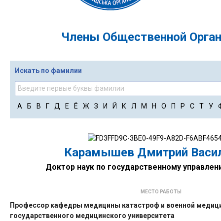
Члены Общественной Орган
Искать по фамилии
А
Б
В
Г
Д
Е
Ё
Ж
З
И
Й
К
Л
М
Н
О
П
Р
С
Т
У
Карамышев Дмитрий Васи
Доктор наук по государственному управлен
МЕСТО РАБОТЫ
Профессор кафедры медицины катастроф и военной медиц
государственного медицинского университета