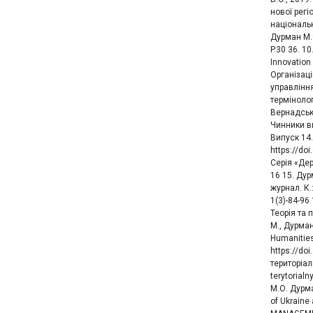
b
нової регі
l
національн
i
Дурман М.О
c
P.30 36. 10
a
Innovation
t
Організаці
i
управління
термінолог
o
Вернадсько
n
Чинники вп
Випуск 14.
C
A
https://do
o
r
Серія «Дер
l
t
16 15. Дур
l
i
журнал. К.
e
c
1(3)-84-96
c
l
Теорія та 
М., Дурман
t
e
Humanities
i
s
https://do
o
територіаль
n
terytorial
М.О. Дурма
of Ukraine 