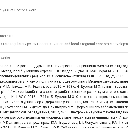
nd year of Doctor's work
interests
State regulatory policy Decentralization and local / regional economic develo
 works
 за останні 5 років: 1. Дурман М.О. Використання принципів системного підх
.-метод. посіб. / Микола Дурман. – К.: Видавництво НЦ МАН України, 2015. – 42
 словник-довідник / ред. кол. Ю.В. Ковбасюк (голова) та ін. – К. : НАДУ, 2015.
 державної регуляторної політики на місцевому рівні / Місцеве самоврядуванн
ед. Р. М. Плюща]. – К.: Рідна мова, 2016. – 808 с. 4. Дурман М.О. та інші. Заса
рівні. / Модернізаційні та євроінтеграційні орієнтири розвитку місцевого само
ича]. – К.: НАДУ, 2016. – 743 с. 5. Дурман М.О. Становлення окремих механі
: наук.-вироб. журнал. Серія: Державне управління, №1, 2016. /Вид-во Класичний
., Тохтарова І.М. Відкриті дані як інструмент інформаційного забезпечення п
 і місцевого самоврядування, 2017, № 1. Електронне наукове фахове видання.
 регуляторної політики на місцевому рівні: механізми та чинники змін. / Г
 // Кол. авт., за заг. ред. проф. Ю.М. Бардачова, І.П. Лопушинського, Р.М.
. – 708 с. 8. Дурман М.О., Дурман О.Л. Субвенція на розвиток інфраструктури