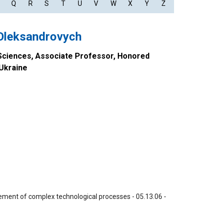
Q
R
S
T
U
V
W
X
Y
Z
Oleksandrovych
 Sciences, Associate Professor, Honored
Ukraine
ement of complex technological processes -
05.13.06 -