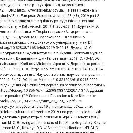
оврядування: електр. наук. фах. вид. Херсонського
 – URL: http:// www.irbis-nbuv.gov.ua. – Назва з екрана. 9.
// East European Scientific Journal, #8 (48), 2019 part 2.
n in developing state regulatory policy // Information and
chnicznej w Katowicach, 2019. P. 200-208. 11. Дурман М.О.
ляторної політики. // Теорія та практикАа державного
_2019_2 12. Дурман М.О. Удосконалення понятійно-
иски таврійського національного університету імені В.І.
/doi.org/10.32838/2663-6468/2019.5/06 13. Дурман М. О.
не управління і адміністрування в Україні. Науковий журнал.
овацій», Видавничий дім «Гельветика». 2019. С. 43-47. DOI
діяльності Кабінету Міністрів України. // Держава та регіони.
. С. 96-103. DOI https://doi.org/10.32840/1813-3401-2019-4-
ого самоврядування // Науковий вісник: державне управління:
0. С. 84-97. DOI https://doi.org/10.32689/2618-0065-2020-
ти підвищення ефективності державної регуляторної політики //
ttps://doi.org/10.35546/kntu2308-8834/2020.1.13 17. Дурман
енти реалізації // Science and Education a New Dimension.
uploads/3/4/5/1/34511564/hum_viii_223_37.pdf. DOI
структурної субвенції в 2019 р. на прикладі об’єднаних
u-infrastrukturnoi-subventsii-v-2019-r-na-prykladi-obiednanykh-
я державної регуляторної політики в Україні : монографія /
n M. O. Growing and functions of the State Regulatory Service
urman M. O., Drozhyn D. Y. // Scientific publications «PUBLIC