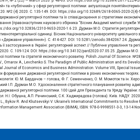
», № 2 (22) — March 2020. p. 48-63. DOI https://doi.org/10.32689/2617-2224-
» та «публічний» у сфері регуляторної політики: актуалізація понятійнотермі
20. №2 (4) 2020. С. 135-149. DOI: https://doi.org/10.32689/2618-0065-2020-2(
 державної регуляторної політики та їх співвідношення зі стратегіями економі
вання (правонаступник наукового збірника “Вісник Академії митної служби Укра
ps://doi.org/10.32836/2310-9653-2020-1.6 23. Дурман М.О. Стратегія регуляторно
тивнотериторіальної одиниці. Вісник Національного університету цивільного зах
ія «Державне управління»). С. 414-427. DOI: 10.5281/zenodo.3842067 24. Дурм
 її застосування в Україні: регуляторний аспект // Публічне управління та ре
2020. С. 109-124. DOI: https://doi.org/10.34132/pard2020.07.05 25. Дурман М
ої політики та стратегій економічного розвитку. Polish Journal Of Science. №28 
V., Omarov A., Levchenko S. The Paradigm of Public Administration and its Devel
nal Journal of Economics and Business Administration. Volume VIII, Special Issu
и формування державної регуляторної політики в різних економічних теоріях. 
колегія: Ю. М. Бардачов – голова, Ф. Г. Семенченко, О. М. Момоток та ін. Херс
кий І.П. Дурман М.О. Удосконалення стратегічного планування розвитку адмі
державної регуляторної політики. 100 ідей для Президента та Уряду України: про
кол: Н.І. Обушна, А.П. Рачинський, С.К. Хаджирадєва (голова). Київ. НАДУ. 2020. 
L., Bykov R. And Kliutsevskyi V. Ukraine’s International Commitments to Resolve 
nformation Management Association (IBIMA), ISBN: 978-0-9998551-3-3, 13-14 Nov