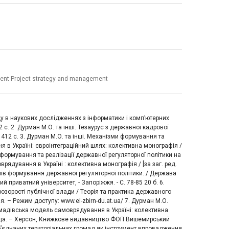
pment Project strategy and management
оду в наукових дослідженнях з інформатики і комп’ютерних
 с. 2. Дурман М.О. та інші. Тезаурус з державної кадрової
 – 412 с. 3. Дурман М.О. та інші. Механізми формування та
я в Україні: євроінтеграційний шлях: колективна монографія /
ди формування та реалізації державної регуляторної політики на
врядування в Україні : колективна монографія / [за заг. ред.
змів формування державної регуляторної політики. / Держава
 приватний університет, - Запоріжжя. - С. 78-85 20 б. 6.
розорості публічної влади / Теорія та практика державного
 – Режим доступу: www.el-zbirn-du.at.ua/ 7. Дурман М.О.
ромадівська модель самоврядування в Україні: колективна
 Плюща. – Херсон, Книжкове видавництво ФОП Вишемирський
 обʼєднаних територіальних громад як інструмент впровадження