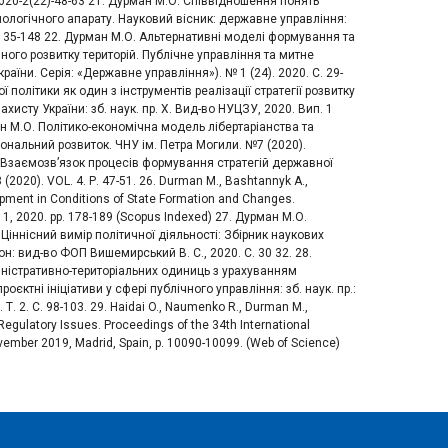
2020-2(22)-48-63 21. Дурман М.О. Співвідношення понять
нологічного апарату. Науковий вісник: державне управління:
4)-135-148 22. Дурман М.О. Альтернативні моделі формування та
чного розвитку територій. Публічне управління та митне
їни. Серія: «Державне управління»). № 1 (24). 2020. С. 29-
ї політики як один з інструментів реалізації стратегії розвитку
исту України: зб. наук. пр. Х. Вид-во НУЦЗУ, 2020. Вип. 1
ан М.О. Політико-економічна модель лібертаріанства та
гіональний розвиток. ЧНУ ім. Петра Могили. №7 (2020).
.О. Взаємозв’язок процесів формування стратегій державної
(2020). VOL. 4. Р. 47-51. 26. Durman M., Bashtannyk A.,
opment in Conditions of State Formation and Changes.
e 1, 2020. pp. 178-189 (Scopus Indexed) 27. Дурман М.О.
Ціннісний вимір політичної діяльності: Збірник наукових
он: вид-во ФОП Вишемирський В. С., 2020. С. 30 32. 28.
ністративно-територіальних одиниць з урахуванням
єктні ініціативи у сфері публічного управління: зб. наук. пр.:
Т. 2. С. 98-103. 29. Haidai O., Naumenko R., Durman M.,
Regulatory Issues. Proceedings of the 34th International
ember 2019, Madrid, Spain, p. 10090-10099. (Web of Science)