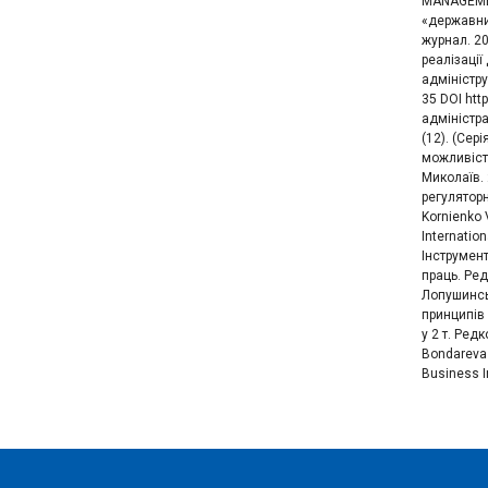
MANAGEMENT
«державний
журнал. 20
реалізації
адміністру
35 DOI htt
адміністра
(12). (Сер
можливість
Миколаїв. 
регуляторн
Kornienko 
Internatio
Інструмент
праць. Ред
Лопушинсь
принципів 
у 2 т. Ред
Bondareva 
Business I