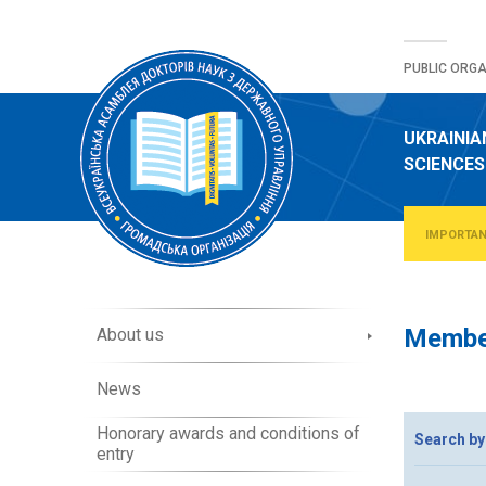
Skip
to
PUBLIC ORGA
content
UKRAINIA
SCIENCES
IMPORTA
A
Member
About us
b
o
News
u
t
Honorary awards and conditions of
O
Search by
entry
r
g