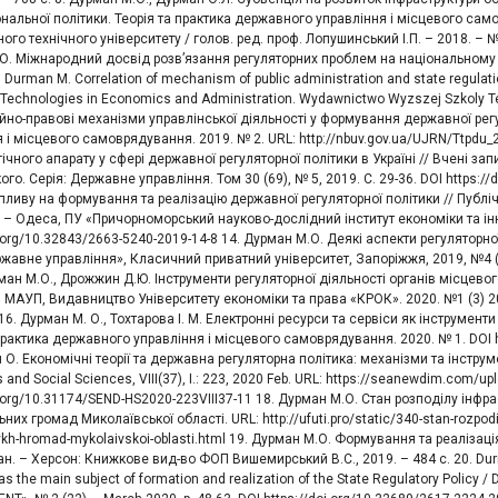
ональної політики. Теорія та практика державного управління і місцевого сам
ого технічного університету / голов. ред. проф. Лопушинський І.П. – 2018. – № 2.
. Міжнародний досвід розв’язання регуляторних проблем на національному рівні 
. Durman M. Correlation of mechanism of public administration and state regulatio
 Technologies in Economics and Administration. Wydawnictwo Wyzszej Szkoly Te
йно-правові механізми управлінської діяльності у формування державної регу
 і місцевого самоврядування. 2019. № 2. URL: http://nbuv.gov.ua/UJRN/Ttpdu
ічного апарату у сфері державної регуляторної політики в Україні // Вчені зап
го. Серія: Державне управління. Том 30 (69), № 5, 2019. С. 29-36. DOI https:/
ливу на формування та реалізацію державної регуляторної політики // Публіч
 – Одеса, ПУ «Причорноморський науково-дослідний інститут економіки та інн
i.org/10.32843/2663-5240-2019-14-8 14. Дурман М.О. Деякі аспекти регуляторної 
жавне управління», Класичний приватний університет, Запоріжжя, 2019, №4 (68)
ман М.О., Дрожжин Д.Ю. Інструменти регуляторної діяльності органів місцев
: МАУП, Видавництво Університету економіки та права «КРОК». 2020. №1 (3) 202
 16. Дурман М. О., Тохтарова І. М. Електронні ресурси та сервіси як інструмен
практика державного управління і місцевого самоврядування. 2020. № 1. DOI h
 О. Економічні теорії та державна регуляторна політика: механізми та інструм
 and Social Sciences, VIII(37), I.: 223, 2020 Feb. URL: https://seanewdim.com/
i.org/10.31174/SEND-HS2020-223VIII37-11 18. Дурман М.О. Стан розподілу інфра
них громад Миколаївської області. URL: http://ufuti.pro/static/340-stan-rozpodil
nykh-hromad-mykolaivskoi-oblasti.html 19. Дурман М.О. Формування та реалізаці
н. – Херсон: Книжкове вид-во ФОП Вишемирський В.С., 2019. – 484 с. 20. Durma
as the main subject of formation and realization of the State Regulatory Policy / D