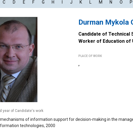
C
D
E
F
G
H
I
J
K
L
M
N
O
P
Durman Mykola 
Candidate of Technical
Worker of Education of 
PLACE OF WORK
,
nd year of Candidate's work
mechanisms of information support for decision-making in the manag
formation technologies, 2000