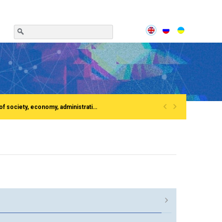
«
»
Сonference «Institutionalization of the process of European integration of society, economy, administration»Rivne, National University of water and EnvironmentFirst All-Ukrainian Congress of doctors in public administration