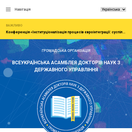
Перейти
до
Навігація
вмісту
ВАЖЛИВО
Конференція «Інституціоналізація процесів євроінтеграції: суспільство, економіка, адміністрування»
ГРОМАДСЬКА ОРГАНІЗАЦІЯ
ВСЕУКРАЇНСЬКА АСАМБЛЕЯ ДОКТОРІВ НАУК З
ДЕРЖАВНОГО УПРАВЛІННЯ