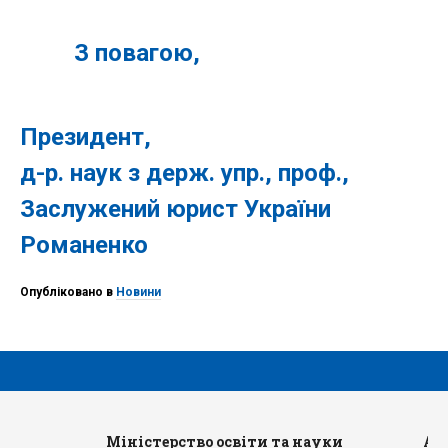
З повагою,
Президент,
д-р. наук з держ. упр., проф.,
Заслужений юрист Укра
Романенко
Опубліковано в
Новини
Міністерство освіти та науки
Ад