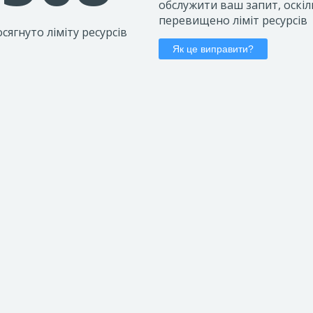
обслужити ваш запит, оскіл
перевищено ліміт ресурсів
сягнуто ліміту ресурсів
Як це виправити?