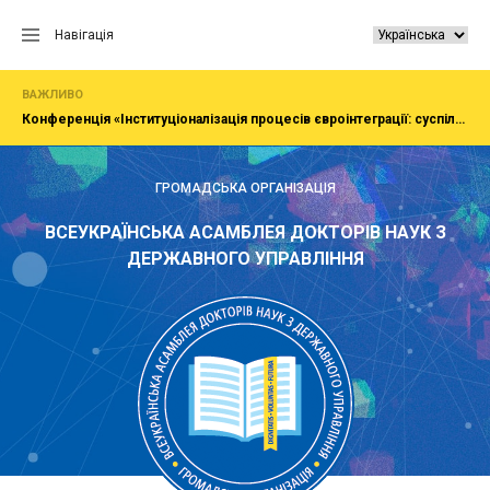
Перейти
до
Навігація
вмісту
ВАЖЛИВО
Конференція «Інституціоналізація процесів євроінтеграції: суспільство, економіка, адміністрування»
ГРОМАДСЬКА ОРГАНІЗАЦІЯ
ВСЕУКРАЇНСЬКА АСАМБЛЕЯ ДОКТОРІВ НАУК З
ДЕРЖАВНОГО УПРАВЛІННЯ