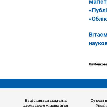
магіс
«Публ
«Облік
Вітаєм
науков
Опубліков
рів
Національна академія
Судова 
державного управління
Украї