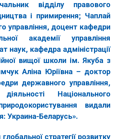
чальник відділу правового
дництва і примирення;
Чаплай
о управління, доцент кафедри
альної академії управління
т наук, кафедра адміністрації
йної вищої школи ім. Якуба з
имчук Аліна Юріївна
– доктор
федри державного управління,
діяльності Національного
природокористування видали
я: Украина-Беларусь».
 глобальної стратегії розвитку