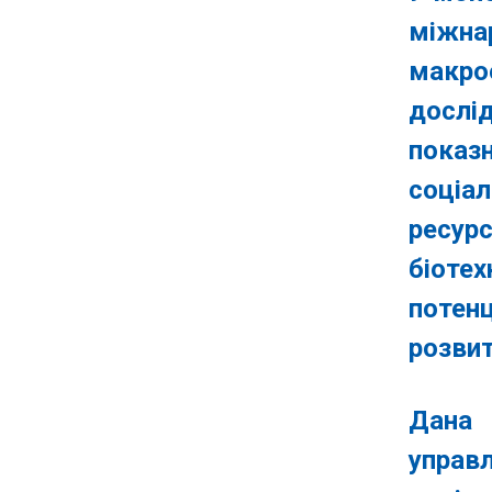
міжна
макро
дослі
показ
соціа
ресур
біоте
потен
розвит
Дана 
управ