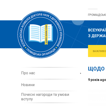
Перейти
до
ГРОМАДСЬКА
вмісту
ВСЕУКРА
З ДЕРЖА
ВАЖЛИВО
ЩОДО П
П
Про нас
р
9 років ag
о
Новини
о
р
Почесні нагороди та умови
г
вступу
а
н