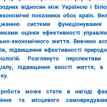
родних відносин між Україною і Білор
економічні показники обох країн. Ве
дженню системи функціонування 
никами оцінки ефективності управлін
льно-економічного життя. Вивчено ас
сів, підвищення ефективності природ
хнологій. Розглянуто перспективи 
ціалу, підвищення якості життя, в
ку.
робота може стати в нагоді фахі
ління та місцевого самоврядуван