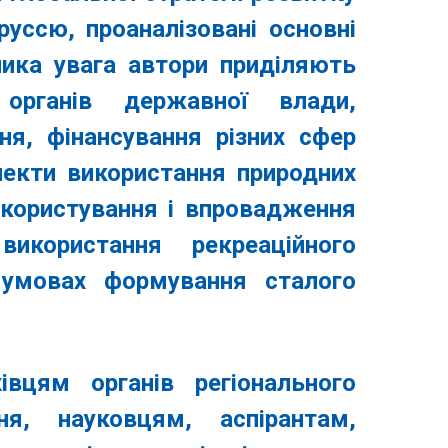
уссю, проаналізовані основні
лика увага автори приділяють
органів державної влади,
ня, фінансування різних сфер
пекти використання природних
окористування і впровадження
використання рекреаційного
 умовах формування сталого
вцям органів регіонального
ня, науковцям, аспірантам,