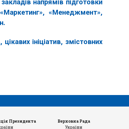
закладів напрямів підготовки
» «Маркетинг», «Менеджмент»,
н.
 цікавих ініціатив, змістовних
ція Президента
Верховна Рада
Ка
країни
України