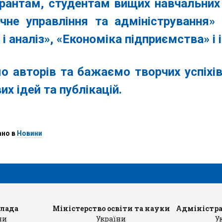
трантам, студентам вищих навчальних 
ічне управління та адміністрування
 і аналіз», «Економіка підприємства» і і
о авторів та бажаємо творчих успіхів,
их ідей та публікацій.
ано в
Новини
влада
Міністерство освіти та науки
Адміністра
ни
України
У