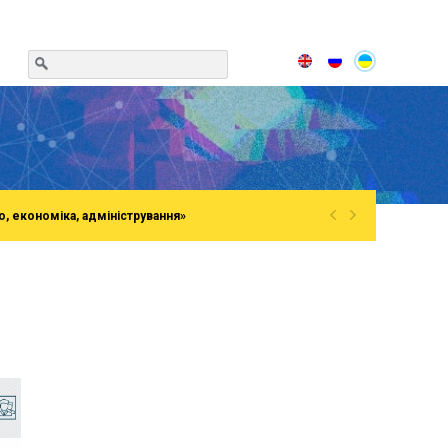
«
»
о, економіка, адміністрування»