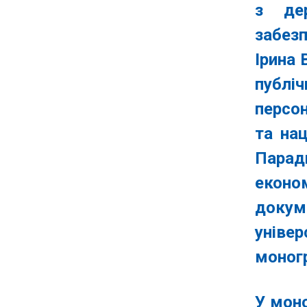
»
з дер
забез
Ірина 
публі
персо
та на
Парад
еконо
докум
уніве
моногр
У моно