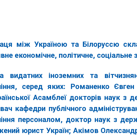
раця між Україною та Білоруссю скл
вне економічне, політичне, соціальне 
а видатних іноземних та вітчизня
ління, серед яких:
Романенко Євген
аїнської Асамблеї докторів наук з д
увач кафедри публічного адмініструва
ління персоналом, доктор наук з держ
жений юрист Україн;
Акімов Олександр