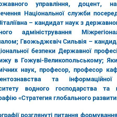
жавного управління, доцент, на
печення Національної служби посере
Віталіївна
– кандидат наук з державног
чного адміністрування Міжрегіон
налом;
Гвожьджєвіч Сильвія
– кандида
ціональної безпеки Державної професі
ижу в Гожуві-Великопольcькому;
Як
мічних наук, професор, професор ка
ентознавства та інформаційної 
рситету водного господарства та 
афію «Стратегия глобального развити
графії розглянуті питання формування