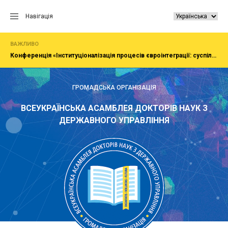
Перейти
до
Навігація
вмісту
ВАЖЛИВО
Конференція «Інституціоналізація процесів євроінтеграції: суспільство, економіка, адміністрування»
ГРОМАДСЬКА ОРГАНІЗАЦІЯ
ВСЕУКРАЇНСЬКА АСАМБЛЕЯ ДОКТОРІВ НАУК З
ДЕРЖАВНОГО УПРАВЛІННЯ