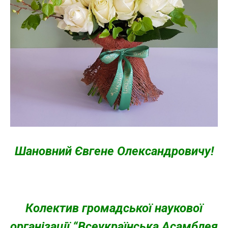
Шановний Євгене Олександровичу!
Колектив громадської наукової
організації “Всеукраїнська Асамблея