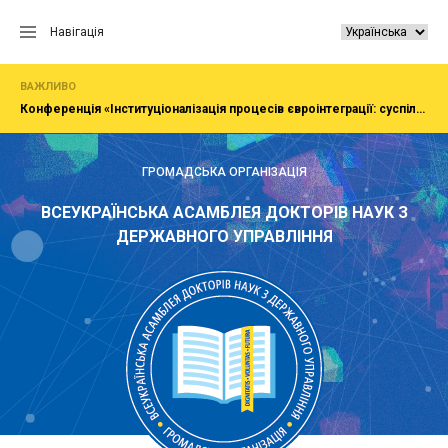
Перейти
до
Навігація
вмісту
ВАЖЛИВО
Конференція «Інституціоналізація процесів євроінтеграції: суспільство, економіка, адміністрування»
ГРОМАДСЬКА ОРГАНІЗАЦІЯ
ВСЕУКРАЇНСЬКА АСАМБЛЕЯ ДОКТОРІВ НАУК З
ДЕРЖАВНОГО УПРАВЛІННЯ