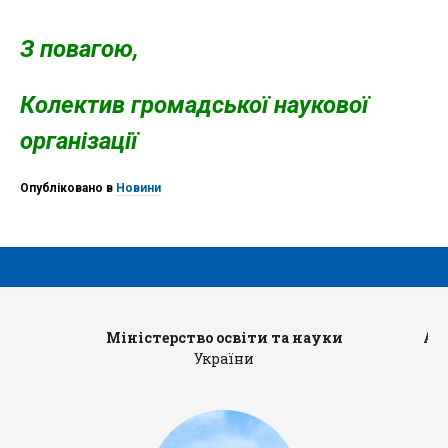
З повагою,
Колектив громадської наукової
організації
Опубліковано в
Новини
Міністерство освіти та науки
Ад
України