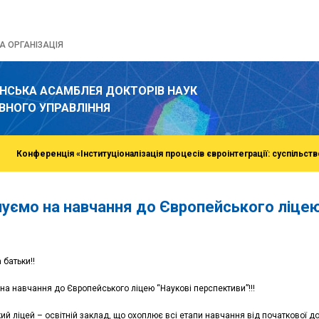
 ОРГАНІЗАЦІЯ
ЇНСЬКА АСАМБЛЕЯ ДОКТОРІВ НАУК
ВНОГО УПРАВЛІННЯ
Конференція «Інституціоналізація процесів євроінтеграції: суспільств
уємо на навчання до Європейського ліцею 
а батьки!!
а навчання до Європейського ліцею “Наукові перспективи”!!!
кий ліцей – освітній заклад, що охоплює всі етапи навчання від початкової д