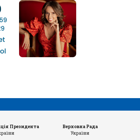
ція Президента
Верховна Рада
Ка
країни
України