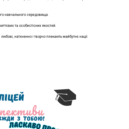
ного навчального середовища.
життєвих та особистісних якостей.
 любові, натхненно і творчо плекають майбутнє нації.