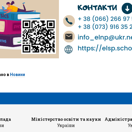
ано в
Новини
влада
Міністерство освіти та науки
Адміністра
ни
України
У