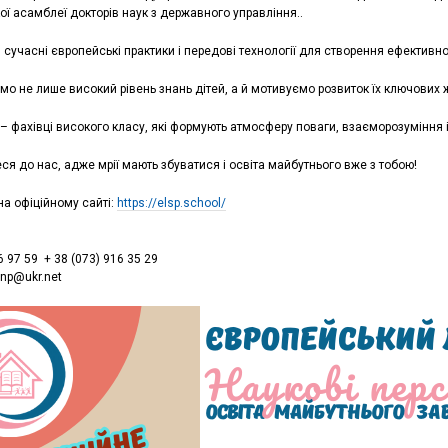
ої асамблеї докторів наук з державного управління..
сучасні європейські практики і передові технології для створення ефектив
мо не лише високий рівень знань дітей, а й мотивуємо розвиток їх ключових 
 – фахівці високого класу, які формують атмосферу поваги, взаєморозуміння і
я до нас, адже мрії мають збуватися і освіта майбутнього вже з тобою!
а офіційному сайті:
https://elsp.school/
6 97 59 + 38 (073) 916 35 29
lnp@ukr.net