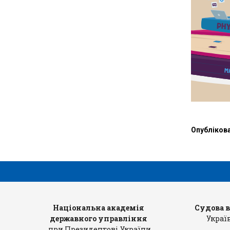
»
Опубліков
рів
Національна академія
Судова 
державного управління
Украї
при Президентові України