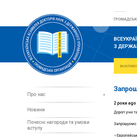
Перейти
до
ГРОМАДСЬКА
вмісту
ВСЕУКРА
З ДЕРЖА
ВАЖЛИВО
Запрош
П
Про нас
р
2 роки ago
о
Новини
о
Дорогі учні т
р
Почесні нагороди та умови
г
Запрошуємо н
вступу
а
‍♀️Європейсь
н