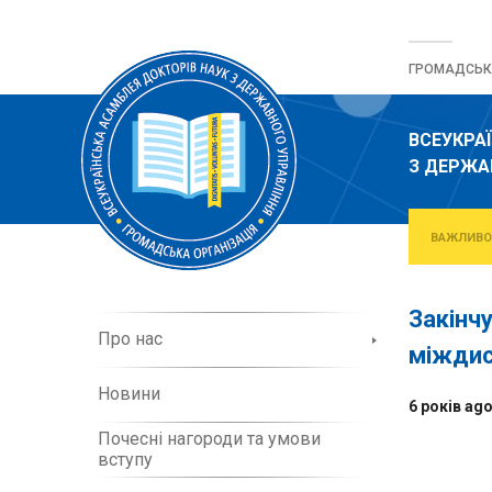
Перейти
до
ГРОМАДСЬКА
вмісту
ВСЕУКРА
З ДЕРЖА
ВАЖЛИВО
Закінчу
П
Про нас
міждис
р
о
Новини
о
6 років ag
р
Почесні нагороди та умови
г
вступу
а
н