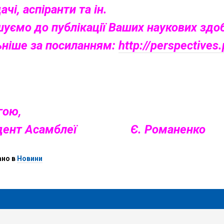
чі, аспіранти та ін.
уємо до публікації Ваших наукових здоб
ніше за посиланням:
http://perspective
гою,
идент Асамблеї Є. Романенко
ано в
Новини