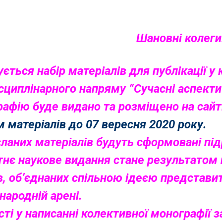
Шановні колеги
ується набір матеріалів для публікації у
циплінарного напряму “Сучасні аспекти
афію буде видано та розміщено на сайті
 матеріалів до 07 вересня 2020 року.
сланих матеріалів будуть сформовані під
нє наукове видання стане результатом 
в, об’єднаних спільною ідеєю представи
народній арені.
сті у написанні колективної монографії 