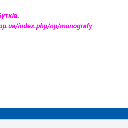
утків.
s.pp.ua/index.php/np/monografy