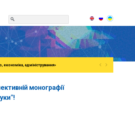
«
»
о, економіка, адміністрування»
лективній монографії
уки”!