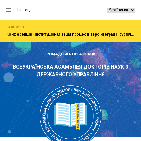
Перейти
до
Навігація
вмісту
ВАЖЛИВО
Конференція «Інституціоналізація процесів євроінтеграції: суспільство, економіка, адміністрування»
ГРОМАДСЬКА ОРГАНІЗАЦІЯ
ВСЕУКРАЇНСЬКА АСАМБЛЕЯ ДОКТОРІВ НАУК З
ДЕРЖАВНОГО УПРАВЛІННЯ