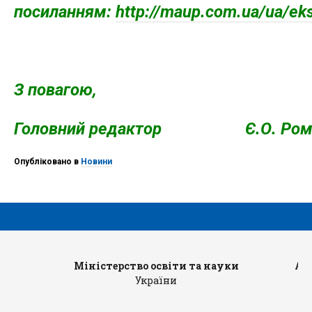
посиланням:
http://maup.com.ua/ua/eks
З повагою,
Головний редактор Є.О. Рома
Опубліковано в
Новини
Міністерство освіти та науки
Ад
України