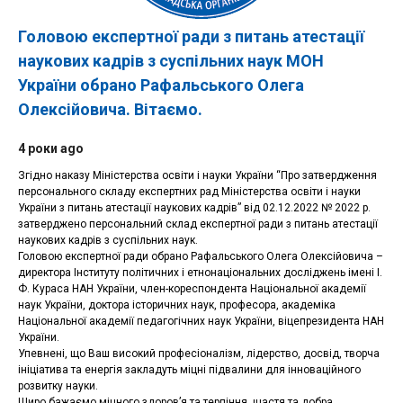
Головою експертної ради з питань атестації
наукових кадрів з суспільних наук МОН
України обрано Рафальського Олега
Олексійовича. Вітаємо.
4 роки ago
Згідно наказу Міністерства освіти і науки України “Про затвердження
персонального складу експертних рад Міністерства освіти і науки
України з питань атестації наукових кадрів” від 02.12.2022 № 2022 р.
затверджено персональний склад експертної ради з питань атестації
наукових кадрів з суспільних наук.
Головою експертної ради обрано Рафальського Олега Олексійовича –
директора Інституту політичних і етнонаціональних досліджень імені І.
Ф. Кураса НАН України, член-кореспондента Національної академії
наук України, доктора історичних наук, професора, академіка
Національної академії педагогічних наук України, віцепрезидента НАН
України.
Упевнені, що Ваш високий професіоналізм, лідерство, досвід, творча
ініціатива та енергія закладуть міцні підвалини для інноваційного
розвитку науки.
Щиро бажаємо міцного здоров’я та терпіння, щастя та добра,