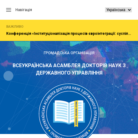
Перейти
до
Навігація
вмісту
ВАЖЛИВО
Конференція «Інституціоналізація процесів євроінтеграції: суспільство, економіка, адміністрування»
ГРОМАДСЬКА ОРГАНІЗАЦІЯ
ВСЕУКРАЇНСЬКА АСАМБЛЕЯ ДОКТОРІВ НАУК З
ДЕРЖАВНОГО УПРАВЛІННЯ