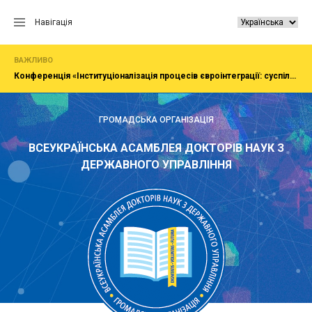
Перейти
до
Навігація
вмісту
ВАЖЛИВО
Конференція «Інституціоналізація процесів євроінтеграції: суспільство, економіка, адміністрування»
ГРОМАДСЬКА ОРГАНІЗАЦІЯ
ВСЕУКРАЇНСЬКА АСАМБЛЕЯ ДОКТОРІВ НАУК З
ДЕРЖАВНОГО УПРАВЛІННЯ