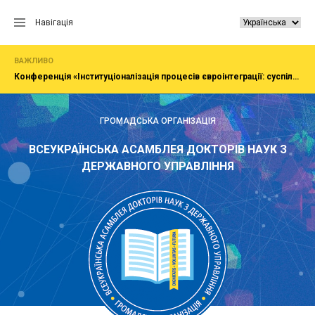
Перейти
до
Навігація
вмісту
ВАЖЛИВО
Конференція «Інституціоналізація процесів євроінтеграції: суспільство, економіка, адміністрування»
ГРОМАДСЬКА ОРГАНІЗАЦІЯ
ВСЕУКРАЇНСЬКА АСАМБЛЕЯ ДОКТОРІВ НАУК З
ДЕРЖАВНОГО УПРАВЛІННЯ