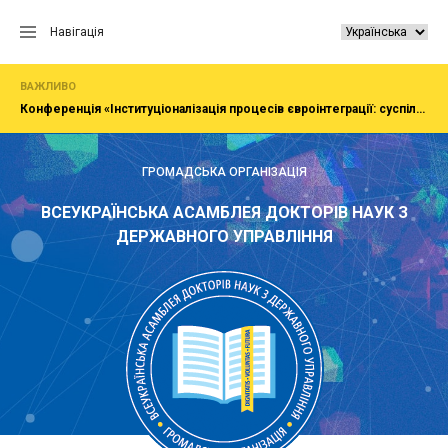
Перейти
до
Навігація
вмісту
ВАЖЛИВО
Конференція «Інституціоналізація процесів євроінтеграції: суспільство, економіка, адміністрування»
ГРОМАДСЬКА ОРГАНІЗАЦІЯ
ВСЕУКРАЇНСЬКА АСАМБЛЕЯ ДОКТОРІВ НАУК З
ДЕРЖАВНОГО УПРАВЛІННЯ