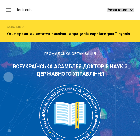
Перейти
до
Навігація
вмісту
ВАЖЛИВО
Конференція «Інституціоналізація процесів євроінтеграції: суспільство, економіка, адміністрування»
ГРОМАДСЬКА ОРГАНІЗАЦІЯ
ВСЕУКРАЇНСЬКА АСАМБЛЕЯ ДОКТОРІВ НАУК З
ДЕРЖАВНОГО УПРАВЛІННЯ