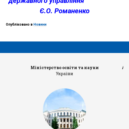
державного управління
Є.О. Романенко
Опубліковано в
Новини
Міністерство освіти та науки
Ад
України