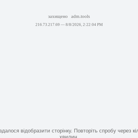
захищено
adm.tools
216.73.217.69 —
8/8/2026, 2:22:04 PM
вдалося відобразити сторінку. Повторіть спробу через кі
хвилин.