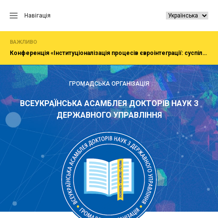
Перейти
до
Навігація
вмісту
ВАЖЛИВО
Конференція «Інституціоналізація процесів євроінтеграції: суспільство, економіка, адміністрування»
ГРОМАДСЬКА ОРГАНІЗАЦІЯ
ВСЕУКРАЇНСЬКА АСАМБЛЕЯ ДОКТОРІВ НАУК З
ДЕРЖАВНОГО УПРАВЛІННЯ