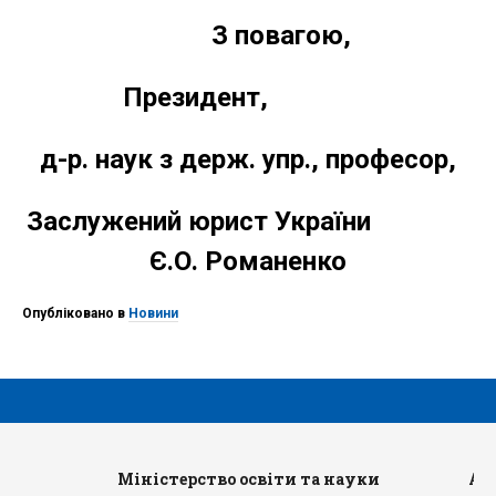
З повагою,
Президент,
д-р. наук з держ. упр., професор,
Заслужений юрист України
Є.О. Романенко
Опубліковано в
Новини
Міністерство освіти та науки
Ад