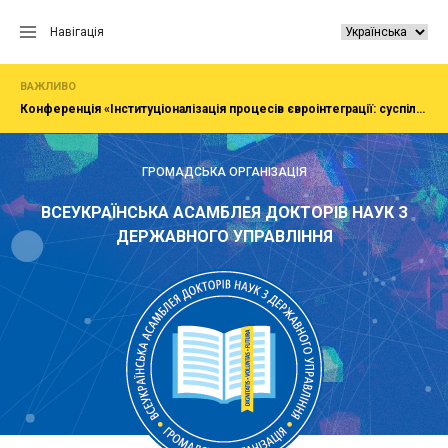
Перейти
до
Навігація
вмісту
ВАЖЛИВО
Конференція «Інституціоналізація процесів євроінтеграції: суспільство, економіка, адміністрування»
ГРОМАДСЬКА ОРГАНІЗАЦІЯ
ВСЕУКРАЇНСЬКА АСАМБЛЕЯ ДОКТОРІВ НАУК З
ДЕРЖАВНОГО УПРАВЛІННЯ