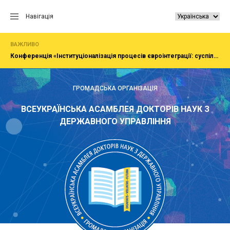
Перейти
до
Навігація
вмісту
ВАЖЛИВО
Конференція «Інституціоналізація процесів євроінтеграції: суспільство, економіка, адміністрування»
ГРОМАДСЬКА ОРГАНІЗАЦІЯ
ВСЕУКРАЇНСЬКА АСАМБЛЕЯ ДОКТОРІВ НАУК З
ДЕРЖАВНОГО УПРАВЛІННЯ