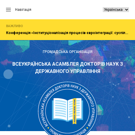
Перейти
до
Навігація
вмісту
ВАЖЛИВО
Конференція «Інституціоналізація процесів євроінтеграції: суспільство, економіка, адміністрування»
ГРОМАДСЬКА ОРГАНІЗАЦІЯ
ВСЕУКРАЇНСЬКА АСАМБЛЕЯ ДОКТОРІВ НАУК З
ДЕРЖАВНОГО УПРАВЛІННЯ