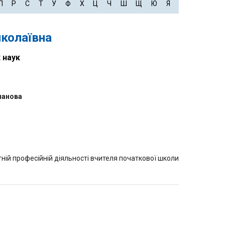
П
Р
С
Т
У
Ф
Х
Ц
Ч
Ш
Щ
Ю
Я
иколаївна
 наук
манова
ній професійній діяльності вчителя початкової школи