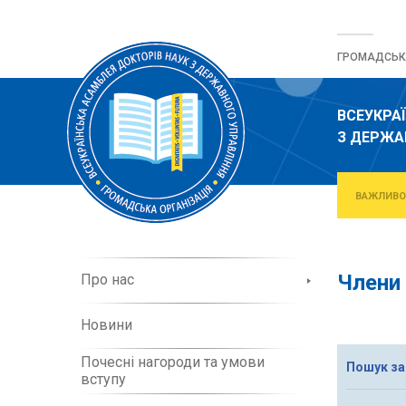
Перейти
до
ГРОМАДСЬКА
вмісту
ВСЕУКРА
З ДЕРЖА
ВАЖЛИВО
П
Члени 
Про нас
р
о
Новини
о
р
Почесні нагороди та умови
г
Пошук за
вступу
а
н