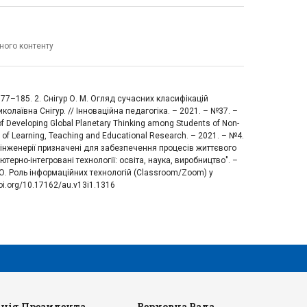
ного контенту
. 177–185. 2. Снігур О. М. Огляд сучасних класифікацій
олаївна Снігур. // Інноваційна педагогіка. – 2021. – №37. –
f Developing Global Planetary Thinking among Students of Non-
nal of Learning, Teaching and Educational Research. – 2021. – №4.
ної інженерії призначені для забезпечення процесів життєвого
ерно-інтегровані технології: освіта, наука, виробництво". –
р О. Роль інформаційних технологій (Classroom/Zoom) у
doi.org/10.17162/au.v13i1.1316
ція Президента
Верховна Рада
Ка