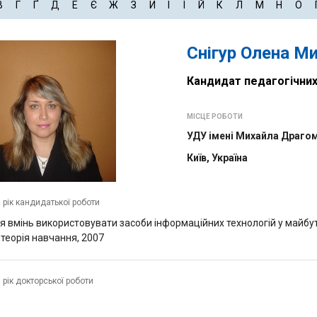
В
Г
Ґ
Д
Е
Є
Ж
З
И
І
Ї
Й
К
Л
М
Н
О
Снігур Олена М
Кандидат педагогічних
МІСЦЕ РОБОТИ
УДУ імені Михайла Драго
Київ, Україна
а рік кандидатької роботи
 вмінь використовувати засоби інформаційних технологій у майбут
 теорія навчання, 2007
 рік докторської роботи