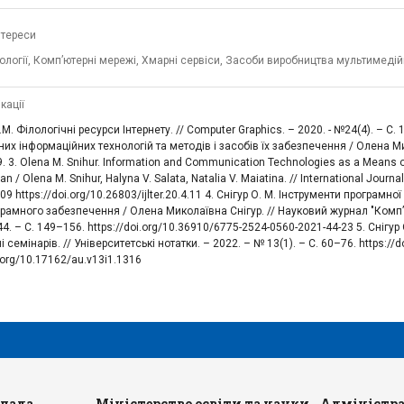
нтереси
ології, Комп’ютерні мережі, Хмарні сервіси, Засоби виробництва мультимедій
кації
О.М. Філологічні ресурси Інтернету. // Computer Graphics. – 2020. - №24(4). – С
их інформаційних технологій та методів і засобів їх забезпечення / Олена Мик
. 3. Olena M. Snihur. Information and Communication Technologies as a Means o
n / Olena M. Snihur, Halyna V. Salata, Natalia V. Maiatina. // International Jour
09 https://doi.org/10.26803/ijlter.20.4.11 4. Снігур О. М. Інструменти програм
рамного забезпечення / Олена Миколаївна Снігур. // Науковий журнал "Комп’ют
4. – С. 149–156. https://doi.org/10.36910/6775-2524-0560-2021-44-23 5. Снігу
 семінарів. // Університетські нотатки. – 2022. – № 13(1). – С. 60–76. https://
i.org/10.17162/au.v13i1.1316
влада
Міністерство освіти та науки
Адміністра