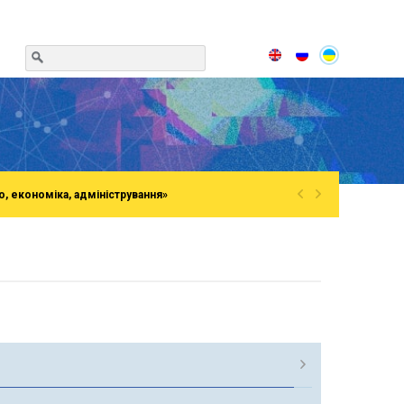
«
»
о, економіка, адміністрування»