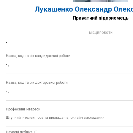
Лукашенко Олександр Олек
Приватний підприємець
МІСЦЕ РОБОТИ
,
Назва, код та рік кандидатької роботи
-
,
Назва, код та рік докторської роботи
-
,
Професійні інтереси
Штучний інтелект, освіта викладачів, онлайн викладання
Наукові публікації