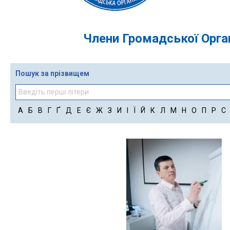
Члени Громадської Орган
Пошук за прізвищем
А
Б
В
Г
Ґ
Д
Е
Є
Ж
З
И
І
Ї
Й
К
Л
М
Н
О
П
Р
С