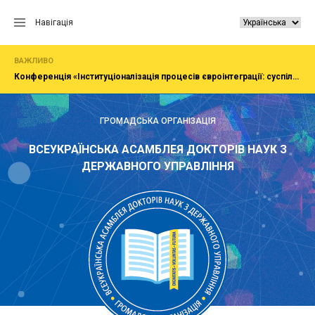
Перейти
до
Навігація
вмісту
ВАЖЛИВО
Конференція «Інституціоналізація процесів євроінтеграції: суспільство, економіка, адміністрування»
ГРОМАДСЬКА ОРГАНІЗАЦІЯ
ВСЕУКРАЇНСЬКА АСАМБЛЕЯ ДОКТОРІВ НАУК З
ДЕРЖАВНОГО УПРАВЛІННЯ