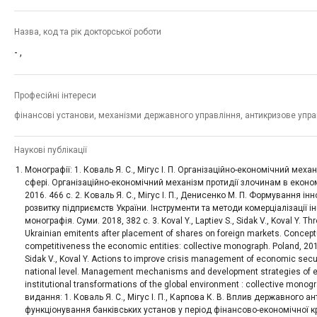
Назва, код та рік докторської роботи
-
,
Професійні інтереси
фінансові установи, механізми державного управління, антикризове упра
Наукові публікації
Монографії: 1. Коваль Я. С., Мігус І. П. Організаційно-економічний мех
сфері. Організаційно-економічний механізм протидії злочинам в економі
2016. 466 с. 2. Коваль Я. С., Мігус І. П., Денисенко М. П. Формування 
розвитку підприємств України. Інструменти та методи комерціалізації інн
монографія. Суми. 2018, 382 с. 3. Koval Y., Laptiev S., Sidak V., Koval Y. T
Ukrainian emitents after placement of shares on foreign markets. Conce
competitiveness the economic entities: collective monograph. Poland, 2019. 
Sidak V., Koval Y. Actions to improve crisis management of economic securi
national level. Management mechanisms and development strategies of ec
institutional transformations of the global environment : collective monogr
видання: 1. Коваль Я. С., Мігус І. П., Карпова К. В. Вплив державного 
функціонування банківських установ у період фінансово-економічної криз