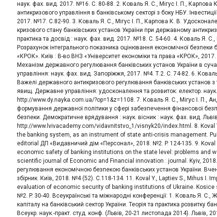
наук. фах. вид. 2017. №16. С. 80-88. 2. Коваль Я. С., Мігус І. П., Карпов
антикризового управління в банківському секторі з боку НБУ. Інвестиції:
2017. №17. С.82-90. 3. Коваль Я. С., Мігус І. П., Карпова К. В. Удоско
кризового стану банківських установ України при державному антикризо
практика та досвід : наук. фах. вид. 2017. №18. С. 54-60. 4. Коваль Я. С., 
Розрахунок інтегрального показника оцінювання економічної безпеки б
«КРОК». Київ : В-во ВНЗ «Університет економіки та права «КРОК», 2017. В
Механізм державного регулювання банківських установ України в суч
управління: наук. фах. вид. Запоріжжя, 2017. №4. Т.2. С. 74-82. 6. Коваль Я
Важелі державного антикризового регулювання банківських установ з 
явищ. Державне управління: удосконалення та розвиток: електор. наук.
http://www.dy.nayka.com.ua/?op=1&z=1108. 7. Коваль Я. С., Мігус І. П., 
формування державної політики у сфері забезпечення фінансової безп
безпеки. Демократичне врядування : наук. вісник : наук. фах. вид. Львів,
http://www.lvivacademy.com/vidavnitstvo_1/visnyk20/index.html. 8. Koval Y.
the banking system, as an instrument of state anti-crisis management. Pub
editorial ДП «Видавничий дім «Персонал», 2018. №2. P. 124-135. 9. Koval 
economic safety of banking institutions on the state level: problems and w
scientific journal of Economic and Financial innovation : journal. Kyiv, 201
регулювання економічною безпекою банківських установ України. Вчен
збірник. Київ, 2018. №4 (52). С.118-134. 11. Koval Y., Laptiev S., Mihus I. 
evaluation of economic security of banking institutions of Ukraine. Kosice s
№2. P. 30-40. Всеукраїнські та міжнародні конференції: 1. Коваль Я. С.,
капіталу на банківський сектор України. Теорія та практика розвитку бан
Всеукр. наук.-практ. студ. конф. (Львів, 20-21 листопада 2014). Львів, 2014