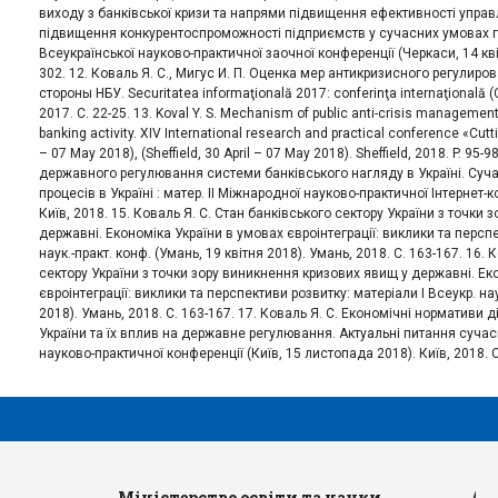
виходу з банківської кризи та напрями підвищення ефективності управ
підвищення конкурентоспроможності підприємств у сучасних умовах г
Всеукраїнської науково-практичної заочної конференції (Черкаси, 14 кві
302. 12. Коваль Я. С., Мигус И. П. Оценка мер антикризисного регулир
стороны НБУ. Securitatea informaţională 2017: conferinţa internaţională (Ch
2017. С. 22-25. 13. Koval Y. S. Mechanism of public anti-crisis manageme
banking activity. XIV International research and practical conference «Cutti
– 07 May 2018), (Sheffield, 30 April – 07 May 2018). Sheffield, 2018. P. 95-
державного регулювання системи банківського нагляду в Україні. Суча
процесів в Україні : матер. ІІ Міжнародної науково-практичної Інтернет-к
Київ, 2018. 15. Коваль Я. С. Стан банківського сектору України з точки
державні. Економіка України в умовах євроінтеграції: виклики та перспе
наук.-практ. конф. (Умань, 19 квітня 2018). Умань, 2018. С. 163-167. 16. 
сектору України з точки зору виникнення кризових явищ у державні. Ек
євроінтеграції: виклики та перспективи розвитку: матеріали І Всеукр. нау
2018). Умань, 2018. С. 163-167. 17. Коваль Я. С. Економічні нормативи 
України та їх вплив на державне регулювання. Актуальні питання сучасн
науково-практичної конференції (Київ, 15 листопада 2018). Київ, 2018. С
Міністерство освіти та науки
Ад