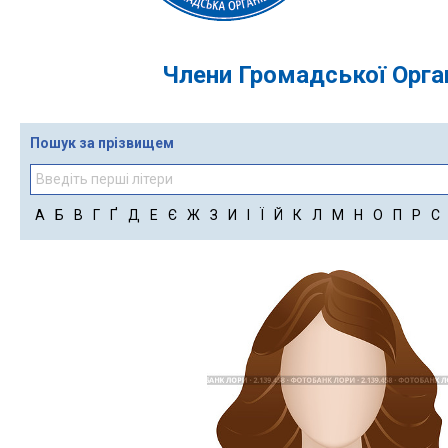
Члени Громадської Орган
Пошук за прізвищем
А
Б
В
Г
Ґ
Д
Е
Є
Ж
З
И
І
Ї
Й
К
Л
М
Н
О
П
Р
С