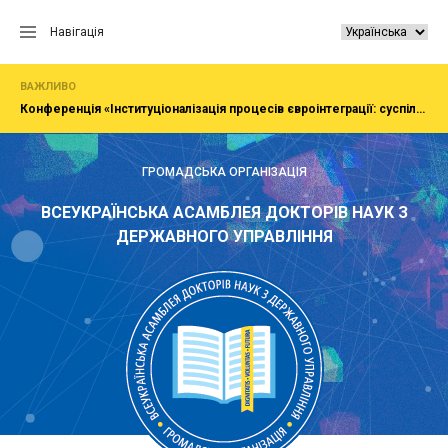
Перейти
до
Навігація
вмісту
ВАЖЛИВО
Конференція «Інституціоналізація процесів євроінтеграції: суспільство, економіка, адміністрування»
ГРОМАДСЬКА ОРГАНІЗАЦІЯ
ВСЕУКРАЇНСЬКА АСАМБЛЕЯ ДОКТОРІВ НАУК З
ДЕРЖАВНОГО УПРАВЛІННЯ