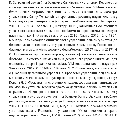
П. Загрози інформаційної безпеки у банківських установах. Перспективи
господарювання в контексті економічної безпеки: мат. ІV Міжн. науково
березня 2016). Черкаси, 2016. Вип. 14. С. 25-27. 3. Коваль Я. С., Жежер
управління в банку. Тенденції та перспективи розвитку науки і освіти в 
Міжн. наук.-практ. інтернет-конф. (Переяслав-Хмельницький, 3-4 червн
2016. С. 67-71. 4. Коваль Я. С., Жежерун Ю. В. Діагностика і моніторинг
управлінні банківської діяльності. Проблеми та перспективи розвитку 
наук.-практ. конф. (Харків, 25 листопада 2016). Харків, 2016. Т2. С. 186-18
Моніторинг як складова антикризового управління банком у системі 
безпеки України. Перспективи управлінської діяльності суб’єктів госп
безпеки: матеріали міжн. форуму з безп.(Черкаси, 25-27 травня 2017). Че
С. Проблеми та перспективи впровадження інформаційних технологій в
Формування ефективних механізмів державного управління та менедж
економіки: теорія і практика: матеріали V Міжнародна заочна наук.-прак
Запоріжжя, 2017. С. 869-872. 7. Коваль Я. С. Соціальна діагностика як
оцінювання державного управління. Проблеми управління соціальним і
Матеріали XI Регіональної наук.-практ. конф. за міжн. уч. (Дніпро, 01 груд
Коваль Я. С. Формування системного підходу до реалізації антикризово
банківських установ. Теорія та практика державної служби: матеріали н
8 грудня 2017). Дніпропетровськ, 2017. С. 161 – 163. 9. Коваль Я. С., Мі
управління із системою економічної безпеки банків. Актуальні пробле
регіону, підприємства: тези доп. уч. Всеукраїнської наук.-практ. конферен
2017. С. 153-157. 10. Коваль Я. С., Мігус І. П. Комплаєнс-ризики в анти
установах України. Економіка та управління в ХХІ ст.: виклики та персп
науково-прак. конф. (Умань, 18-19 травня 2017). Умань, 2017. С. 95-98. 11