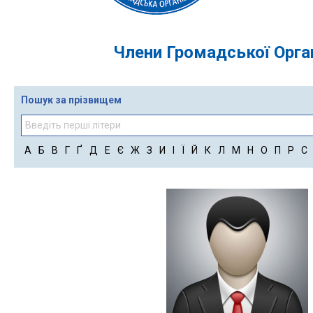
Члени Громадської Орган
Пошук за прізвищем
А
Б
В
Г
Ґ
Д
Е
Є
Ж
З
И
І
Ї
Й
К
Л
М
Н
О
П
Р
С