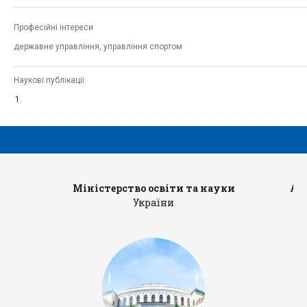
Професійні інтереси
державне управління, управління спортом
Наукові публікації
Міністерство освіти та науки
Ад
України