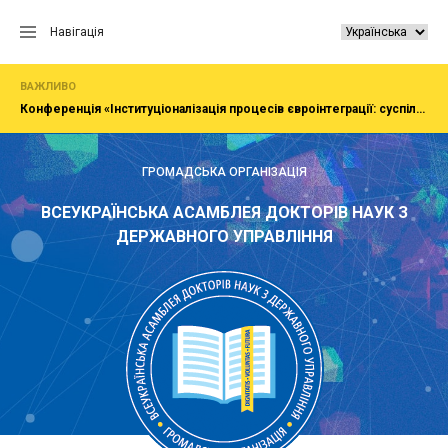
Перейти
до
Навігація
вмісту
ВАЖЛИВО
Конференція «Інституціоналізація процесів євроінтеграції: суспільство, економіка, адміністрування»
ГРОМАДСЬКА ОРГАНІЗАЦІЯ
ВСЕУКРАЇНСЬКА АСАМБЛЕЯ ДОКТОРІВ НАУК З
ДЕРЖАВНОГО УПРАВЛІННЯ