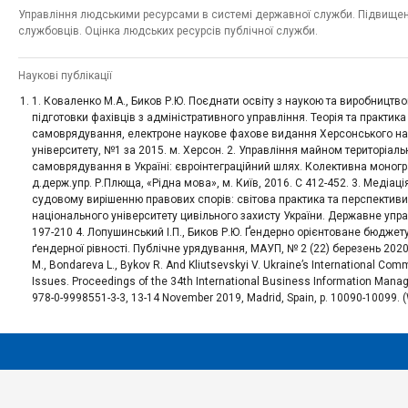
Управління людськими ресурсами в системі державної служби. Підвище
службовців. Оцінка людських ресурсів публічної служби.
Наукові публікації
1. Коваленко М.А., Биков Р.Ю. Поєднати освіту з наукою та виробництв
підготовки фахівців з адміністративного управління. Теорія та практик
самоврядування, електроне наукове фахове видання Херсонського на
університету, №1 за 2015. м. Херсон. 2. Управління майном територіал
самоврядування в Україні: євроінтеграційний шлях. Колективна моног
д.держ.упр. Р.Плюща, «Рідна мова», м. Київ, 2016. С 412-452. 3. Медіац
судовому вирішенню правових спорів: світова практика та перспективи 
національного університету цивільного захисту України. Державне управ
197-210 4. Лопушинський І.П., Биков Р.Ю. Ґендерно орієнтоване бюдже
ґендерної рівності. Публічне урядування, МАУП, № 2 (22) березень 2020
M., Bondareva L., Bykov R. And Kliutsevskyi V. Ukraine’s International Co
Issues. Proceedings of the 34th International Business Information Mana
978-0-9998551-3-3, 13-14 November 2019, Madrid, Spain, p. 10090-10099. 