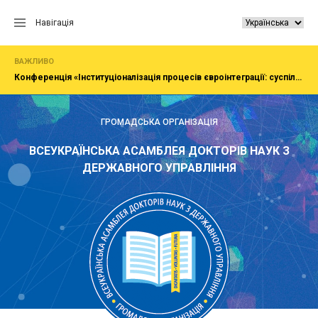
Перейти
до
Навігація
вмісту
ВАЖЛИВО
Конференція «Інституціоналізація процесів євроінтеграції: суспільство, економіка, адміністрування»
ГРОМАДСЬКА ОРГАНІЗАЦІЯ
ВСЕУКРАЇНСЬКА АСАМБЛЕЯ ДОКТОРІВ НАУК З
ДЕРЖАВНОГО УПРАВЛІННЯ