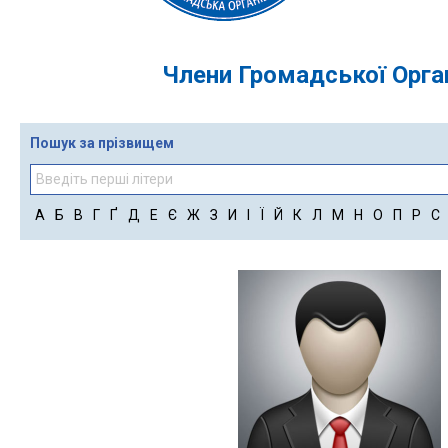
Члени Громадської Орган
Пошук за прізвищем
А
Б
В
Г
Ґ
Д
Е
Є
Ж
З
И
І
Ї
Й
К
Л
М
Н
О
П
Р
С