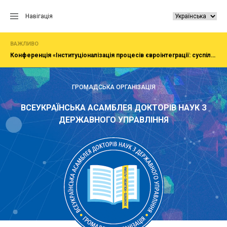
Перейти
до
Навігація
вмісту
ВАЖЛИВО
Конференція «Інституціоналізація процесів євроінтеграції: суспільство, економіка, адміністрування»
ГРОМАДСЬКА ОРГАНІЗАЦІЯ
ВСЕУКРАЇНСЬКА АСАМБЛЕЯ ДОКТОРІВ НАУК З
ДЕРЖАВНОГО УПРАВЛІННЯ