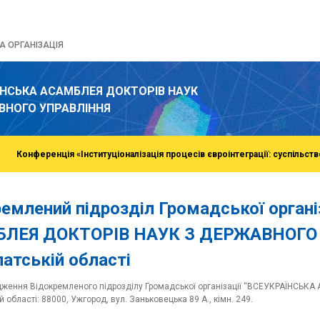
 ОРГАНІЗАЦІЯ
ЇНСЬКА АСАМБЛЕЯ ДОКТОРІВ НАУК
ВНОГО УПРАВЛІННЯ
Конференція «Інституціоналізація процесів євроінтеграції: суспільств
емлений підрозділ Громадської орган
ЛЕЯ ДОКТОРІВ НАУК З ДЕРЖАВНОГО 
атській області
дження Відокремленого підрозділу Громадської організації “ВСЕУКРАЇНС
 області: 88000, Ужгород, вул. Заньковецька 89 А., кімн. 249.