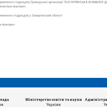
кремленого підрозділу Громадської організації “ВСЕУКРАЇНСЬКА АСАМБЛЕЯ
еняк Іван Іванович.
емленого підрозділу у Закарпатській області
н Іванович
влада
Міністерство освіти та науки
Адміністра
ни
України
У