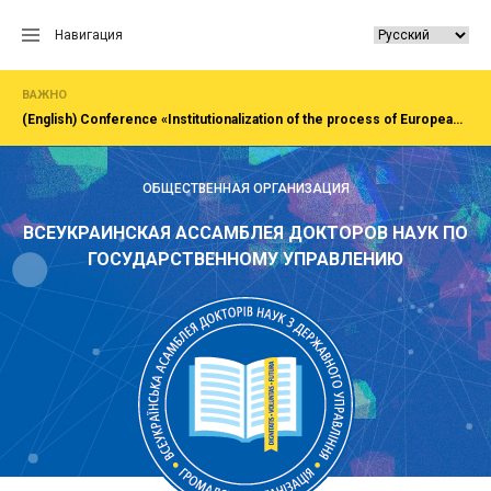
Перейти
к
Навигация
содержанию
ВАЖНО
(English) Сonference «Institutionalization of the process of European integration of society, economy, administration»Rivne, National University of water and EnvironmentFirst All-Ukrainian Congress of doctors in public administration
ОБЩЕСТВЕННАЯ ОРГАНИЗАЦИЯ
ВСЕУКРАИНСКАЯ АССАМБЛЕЯ ДОКТОРОВ НАУК ПО
ГОСУДАРСТВЕННОМУ УПРАВЛЕНИЮ