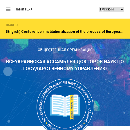
Перейти
к
Навигация
содержанию
ВАЖНО
(English) Сonference «Institutionalization of the process of European integration of society, economy, administration»Rivne, National University of water and EnvironmentFirst All-Ukrainian Congress of doctors in public administration
ОБЩЕСТВЕННАЯ ОРГАНИЗАЦИЯ
ВСЕУКРАИНСКАЯ АССАМБЛЕЯ ДОКТОРОВ НАУК ПО
ГОСУДАРСТВЕННОМУ УПРАВЛЕНИЮ