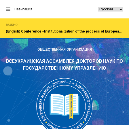
Перейти
к
Навигация
содержанию
ВАЖНО
(English) Сonference «Institutionalization of the process of European integration of society, economy, administration»Rivne, National University of water and EnvironmentFirst All-Ukrainian Congress of doctors in public administration
ОБЩЕСТВЕННАЯ ОРГАНИЗАЦИЯ
ВСЕУКРАИНСКАЯ АССАМБЛЕЯ ДОКТОРОВ НАУК ПО
ГОСУДАРСТВЕННОМУ УПРАВЛЕНИЮ