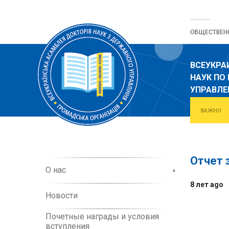
Перейти
к
ОБЩЕСТВЕН
содержанию
ВСЕУКРА
НАУК ПО
УПРАВЛ
ВАЖНО
Отчет 
О
О нас
б
8 лет ago
о
Новости
р
г
Почетные награды и условия
а
вступления