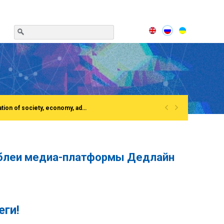
«
»
(English) Сonference «Institutionalization of the process of European integration of society, economy, administration»Rivne, National University of water and EnvironmentFirst All-Ukrainian Congress of doctors in public administration
амблеи медиа-платформы Дедлайн
еги
!