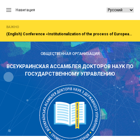
Перейти
к
Навигация
содержанию
ВАЖНО
(English) Сonference «Institutionalization of the process of European integration of society, economy, administration»Rivne, National University of water and EnvironmentFirst All-Ukrainian Congress of doctors in public administration
ОБЩЕСТВЕННАЯ ОРГАНИЗАЦИЯ
ВСЕУКРАИНСКАЯ АССАМБЛЕЯ ДОКТОРОВ НАУК ПО
ГОСУДАРСТВЕННОМУ УПРАВЛЕНИЮ