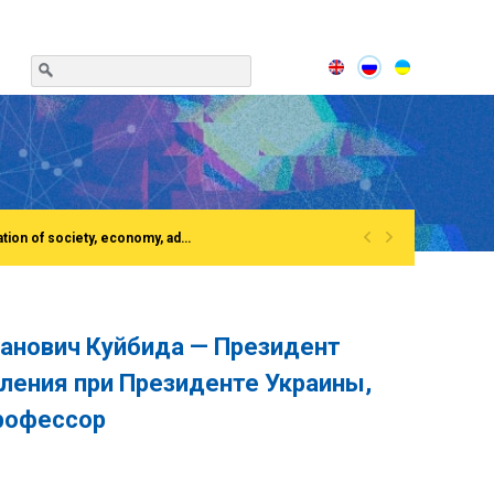
«
»
(English) Сonference «Institutionalization of the process of European integration of society, economy, administration»Rivne, National University of water and EnvironmentFirst All-Ukrainian Congress of doctors in public administration
анович Куйбида — Президент
ления при Президенте Украины,
профессор