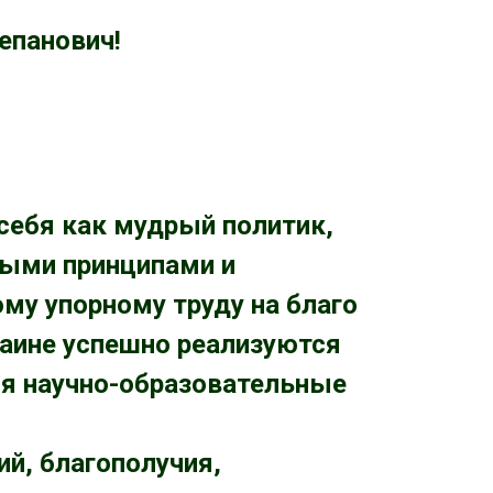
епанович!
себя как мудрый политик,
дыми принципами и
у упорному труду на благо
раине успешно реализуются
я научно-образовательные
й, благополучия,