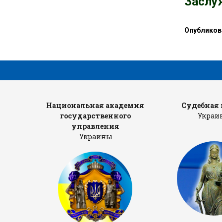
Заслу
Опубликов
тров
Национальная академия
Cудебная 
государственного
Украи
управления
Украины