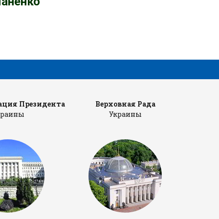
аненко
ция Президента
Верховная Рада
Каб
краины
Украины