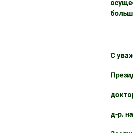
осуще
и
е
большо
»
С ува
Прези
докто
д-р. на