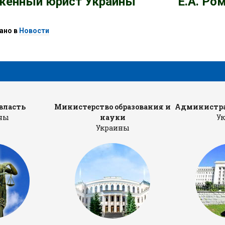
женный юрист Украины Е.А. Ром
ано в
Новости
власть
Министерство образования и
Администра
ны
науки
У
Украины