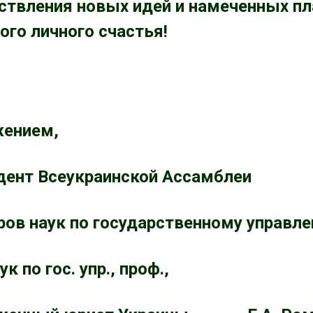
ствления новых идей и намеченных пла
го личного счастья!
жением,
дент Всеукраинской Ассамблеи
ров наук по государственному управле
ук по гос. упр., проф.,