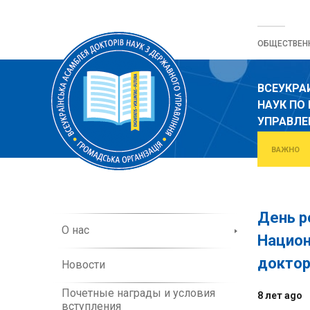
Перейти
к
ОБЩЕСТВЕН
содержанию
ВСЕУКРА
НАУК ПО
УПРАВЛ
ВАЖНО
День р
О
О нас
Национ
б
о
доктор
Новости
р
г
Почетные награды и условия
а
8 лет ago
вступления