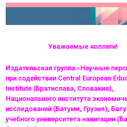
Уважаемые коллеги!
Издательская группа «Научные перс
при содействии Central European Educ
Institute (Братислава, Словакия),
Национального института экономич
исследований (Батуми, Грузия), Бат
учебного университета навигации (Б