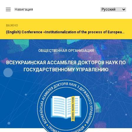
Перейти
к
Навигация
содержанию
ВАЖНО
(English) Сonference «Institutionalization of the process of European integration of society, economy, administration»Rivne, National University of water and EnvironmentFirst All-Ukrainian Congress of doctors in public administration
ОБЩЕСТВЕННАЯ ОРГАНИЗАЦИЯ
ВСЕУКРАИНСКАЯ АССАМБЛЕЯ ДОКТОРОВ НАУК ПО
ГОСУДАРСТВЕННОМУ УПРАВЛЕНИЮ