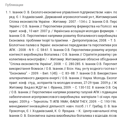
Публикации
1. Іванюк О. В. Еколого-економічне управління підприємством: навч. посібн
ред. Є. І. Ходаківський ; Державний агроекологічний ун-т, Житомирський
Спілка економістів України. - Житомир : 2007. - 134 c. 2. Іванюк О.В. Пе
Україні / О.В. Іванюк // Перспективи розвитку фермерства на Поліссі: ма
практ. конф., 10 квіт. 2007 р. / Українська асоціація молодих фермерів. −
Іванюк О.В. Перспективні напрямки розвитку біопаливного виробництва в
Економіка: проблеми теорії та практики. − Дніпропетровськ, 2008. − Т. 5. -
Біологічне паливо в Україні: економічні передумови та перспективи розв
АПК. - 2008. - N 9. - С. 58-61. 5. Іванюк О.В. Перспективи розвитку агр
контексті виробництва біопалива / О.В. Іванюк // Стратегія розвитку і ре
колективна монографія / − Житомир: Житомирське обласне об’єднання 
“Спілка економістів Україниˮ, 2008. − С. 280-285. 6. Іванюк О.В. Перспе
використання біомаси / О.В. Іванюк // Вісн. Нац. ун-ту водного госп-ва
“Економіка”. − 2009. − Вип. 1(45). − С. 83–88. 7. Іванюк О.В. Використа
альтернативного джерела енергії / О.В. Іванюк // Наука. Молодь. Екологі
практ. конф. студ., аспірантів та молодих вчених, 27-29 трав. 2009 р. / Ж
Житомир: Вид-во ЖДУ ім. І. Франка, 2009. − С. 130-132. 8. ванюк О.В. 
/ О.В. Іванюк // Перспективні напрями розвитку галузей АПК і підвище
забезпечення агропромислового виробництва: матеріали 1-ої наук.-пра
верес. 2009 р. − Тернопіль: ТІ АПВ УААН, ФАЕМ ТНЕУ, 2009. − С. 193-196. 
менеджмент інноваційної діяльності: навч. посіб. / І. Г. Грабар, О. В. Іва
Прокопчук, Є. І. Ходаківський, К. О. Яроцька. − К.: Центр навчальної літер
Іванюк О. В. Економічна оцінка виробництва біопалива з відходів лісов