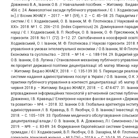
Довженко В.А., Іванюк О.В. // Навчальний посібник. – Житомир.: Видав
456 с. 24. Акмеологічні засади публічного управління / Є. І. Ходаківський
ін.] // Вісник ЖНАЕУ. – 2017. – № 1 (59), т. 2. – С. 45–58. 25. Парадигма
систем / Є. І. Ходаківський, О. В. Іванюк, М. Ф. Плотнікова // Наукови
ХХІ». 2018. № 1. C. 206–210. (Index Copernicus) 26. Домінування паради
науці / Є. І. Ходаківський, В. П. Якобчук, О. В. Іванюк, О. Ф. Присяжнюк, 
горизонти. 2018. No 11. (72). 3–12. 27. Світобачення в ноосферній освіті /
Ходаківський, О. І. Іванюк, М. Ф. Плотнікова // Наукові горизонти. 2018. 
управління в умовах інтелектуальної економіки / О.В.Іванюк, М.Ф.Плотні
Економіка та суспільство. – 2018. – № 14. – с. 188-194. 29. Відкритий у
О.В. Іванюк, О.В. Лугина / Становлення механізму публічного управлінн
як пріоритет державної політики децентралізації: зб. матер. Міжнар. наук
– Житомир: Вид-во ЖНАЕУ, 2018. – С. 135-139 30. 5. Перешкоди реаліза
системи надання адміністративних послуг в Україні / О.В. Іванюк, О.К. 
практики публічного управління в контексті децентралізації: зб. матер. В
червня 2018 р. – Житомир: Вид-во ЖНАЕУ, 2018. – С. 474-477. 31. Іваню
впровадження інформаційних технологій у вітчизняній системі публічно
Довженко, І.В. Кравець// Електронне наукове фахове видання «Держа
та розвиток» – №4. – 2018. 32. Іванюк О.В. Глобальна архітектура інстит
адміністрування /І. В. Кравець, В. П. Якобчук, О. В. Іванюк// Інвестиції: 
2018. – С. 105–109. 33. Проблеми медичного обслуговування сільсько
децентралізації влади / О. В. Іванюк, В. А. Довженко, Л.І. Симоненко / Ін
2019. – №9. – с. 83-89. 34. Формування Європейської системи Q-мене
громадах / Є.І. Ходаківський, В.П. Якобчук, О.В. Захаріна, М.Ф. Плотніко
горизонти. Науковий журнал. − № 3 (76) − 2019 р. – С. 10-19. 35. Соціаль