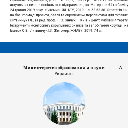
актуальних питань соціального підприємництва: Матеріали 64-го Саміт
24 травня 2019 року. Житомир : ЖНАЕУ, 2019. –с. 58-63 36. Стратегія ін
на базі громад: проекти, реалії та європейські перспективи для України:
Литвинчук І.Л., за ред. проф. Т. О. Зінчук. – Київ: «Центр учбової літерат
Інструменти моніторингу корупційних ризиків та запобігання корупції: 
Іванюк О.В., Литвинчук І.Л. Житомир: ЖНАЕУ, 2019. 74 с.
Министерство образования и науки
Адм
Украины