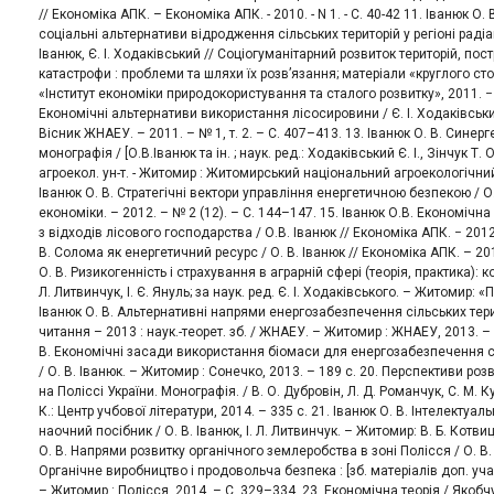
// Економіка АПК. – Економіка АПК. - 2010. - N 1. - С. 40-42 11. Іванюк О.
соціальні альтернативи відродження сільських територій у регіоні радіа
Іванюк, Є. І. Ходаківський // Соціогуманітарний розвиток територій, по
катастрофи : проблеми та шляхи їх розв’язання; матеріали «круглого столу
«Інститут економіки природокористування та сталого розвитку», 2011. − 
Економічні альтернативи використання лісосировини / Є. І. Ходаківський,
Вісник ЖНАЕУ. – 2011. – № 1, т. 2. – С. 407–413. 13. Іванюк О. В. Синерг
монографія / [О.В.Іванюк та ін. ; наук. ред.: Ходаківський Є. І., Зінчук Т. О.
агроекол. ун-т. - Житомир : Житомирський національний агроекологічний у
Іванюк О. В. Стратегічні вектори управління енергетичною безпекою / О.
економіки. – 2012. – № 2 (12). – С. 144–147. 15. Іванюк О.В. Економічн
з відходів лісового господарства / О.В. Іванюк // Економіка АПК. − 2012.
В. Солома як енергетичний ресурс / О. В. Іванюк // Економіка АПК. – 201
О. В. Ризикогенність і страхування в аграрній сфері (теорія, практика): ко
Л. Литвинчук, І. Є. Януль; за наук. ред. Є. І. Ходаківського. – Житомир: «
Іванюк О. В. Альтернативні напрями енергозабезпечення сільських терито
читання – 2013 : наук.-теорет. зб. / ЖНАЕУ. – Житомир : ЖНАЕУ, 2013. – Т
В. Економічні засади використання біомаси для енергозабезпечення сі
/ О. В. Іванюк. – Житомир : Сонечко, 2013. – 189 с. 20. Перспективи ро
на Поліссі України. Монографія. / В. О. Дубровін, Л. Д. Романчук, С. М. Ку
К.: Центр учбової літератури, 2014. – 335 с. 21. Іванюк О. В. Інтелектуа
наочний посібник / О. В. Іванюк, І. Л. Литвинчук. – Житомир: В. Б. Котвиц
О. В. Напрями розвитку органічного землеробства в зоні Полісся / О. В. І
Органічне виробництво і продовольча безпека : [зб. матеріалів доп. учасн
– Житомир : Полісся, 2014. – С. 329–334. 23. Економічна теорія / Якобчук