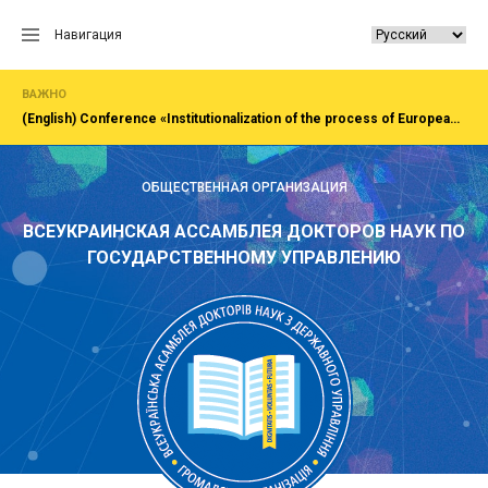
Перейти
к
Навигация
содержанию
ВАЖНО
(English) Сonference «Institutionalization of the process of European integration of society, economy, administration»Rivne, National University of water and EnvironmentFirst All-Ukrainian Congress of doctors in public administration
ОБЩЕСТВЕННАЯ ОРГАНИЗАЦИЯ
ВСЕУКРАИНСКАЯ АССАМБЛЕЯ ДОКТОРОВ НАУК ПО
ГОСУДАРСТВЕННОМУ УПРАВЛЕНИЮ