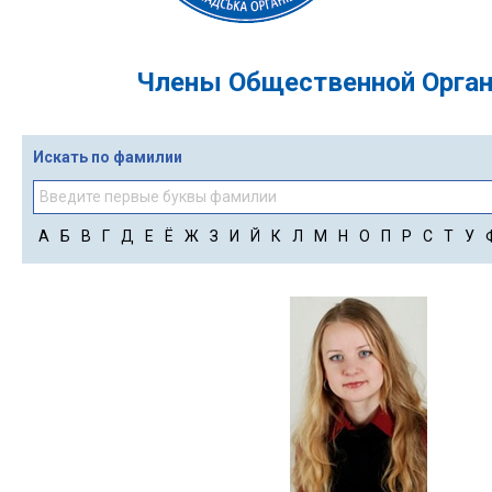
Члены Общественной Орган
Искать по фамилии
А
Б
В
Г
Д
Е
Ё
Ж
З
И
Й
К
Л
М
Н
О
П
Р
С
Т
У