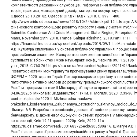
компетентності державних службовців. Реформування публічного управ
теорія, практика, міжнародний досвід: матеріали всеукр.наук.-практ. к
Одесса 26.10.2018р. Одесса: ОРІДУ НАДУ, 2018. С. 399 – 400.
http://www.oridu.odessa.ua/news/2018/10/24/sbirnuk.pdf 12. Шмагун А.
фінансового контролю щодо розвитку приросту знань у системі публічного
Scientific Conference Anti-Crisis Management: State, Region, Enterprise:
Mans, November 23th, 2018. France: BaltijaPablishing, 2018.Part I. P. 11 – 
https://financial.lnu.edu.ua/wp-content/uploads/2019/09/1.-Le-Man-noiab
А.В. Культура спілкування у системі публічного управління: процес зн
професійними знаннями. Конкурентоспроможність вищої освіти Україн
суспільства: збірник тез І міжн наук.-практ. конф., Чернігів 09.11.2018р. Ч
ун-т , 2018. С.763-764.https://stu.cn.ua/wp-content/uploads/2021/04/kon
Розвиток системи моніторингу та прогнозування ринку працевлаштув
ФОРУМ – 2020: стратегії країн Причорноморського регіону в геополітич
патріотично активної молоді до розвитку громадянського суспільства 
України: програма та тези II Міжнародної науково-практичної конферен
04.06.2020р. Миколаїв: Видавництво ЧНУ ім. П. Могили, 2020. С.33-36. h
content/uploads/2020_II_Mizhnarodna_naukovo-
praktichna_konferentsiya_Zaluchennya_patriotichno_aktivnoyi_molodi_do
Шмагун А.В. Розробка та реалізація державної політики розвитку вищи
бенчмаркінгу. Відкриті еволюціонуючі системи: програма V Міжнародно
конференції, Київ 19-21 травня 2020р. Київ, 2020. 11с
https://ru.calameo.com/read/0031683726ecb6303d80a 16. Шмагун А.В. Р
Україні як складової рекламно-комунікаційного ринку в Україні. Транс