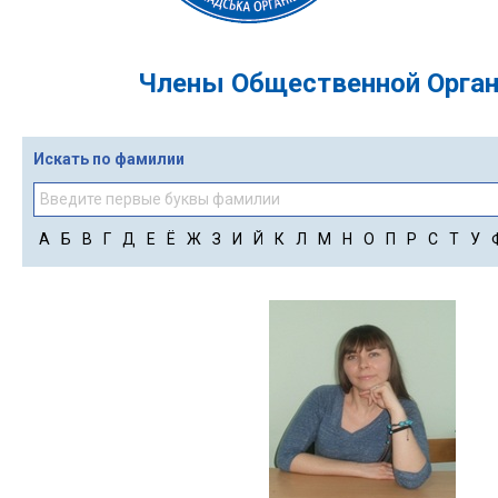
Члены Общественной Орган
Искать по фамилии
А
Б
В
Г
Д
Е
Ё
Ж
З
И
Й
К
Л
М
Н
О
П
Р
С
Т
У