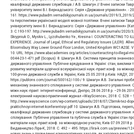
кваліфікації державних службовців / А.В. Шмагун // Вчені записки Тав
університету імені В.І. Вернадського: Серія «Державне управління». - 2019
161. https://www.pubadm.vernadskyjournals.in.ua/journals/2019/3_2019/
та перспективи української моделі мовної політики. Вчені записки Тав
університету імені В.І. Вернадського: Серія «Державне управління» (Кате
3. С.193-197. http://www.pubadm.vernadskyjournals.in.ua/journals/2020/3
Skrypniuk O., Myskiv L., Lyzohubenko Ye., Kresina I. COUNTERACTING TO 
EXPERIENCE. Journal of Legal, Ethical and Regulatory Issues (JLERI). All
Bloomsbury Way Lower Ground Floor London, United Kingdom WC1A2SE. Vol
10. URL: https://www.abacademies.org/articles/counteracting-to-illegal-mi
0044-23-1-471.pdf (Scopus). 8. Шмагун А.В. Система принципів знаннєво
державного управління. Публічне врядування в Україні: стан, виклики 
розвитку:матеріали щорічної всеукраїнської наук.-практ.конф. за міжн
100-річчю державної служби в Україні, Київ 25.05.2018 р.Київ: НАДУ, 2018
https://publons.com/journal/500162/-100-/ 9. Шмагун А.В. Загальні про
механізму знаннєвого спілкування у системі державного управління. С
міжн.наук.-практ. інтернет-конференції, Дніпро, 28.06.2018 р. –29.06.20
електронний науково-практичний журнал «WayScience», 2018. С. 528 – 
http://www.wayscience.com/wp-content/uploads/2018/07/Zbirnik-tez-dopo
praktichnoyi-internet-konferentsiyi.pdf 10. Шмагун А.В. Підготовка, пере
кваліфікації державних службовців у системі державного управління: 
спілкування. Публічне управління та публічна служба в Україні:стан пр
матеріали наук.-практ.конф. за міжнародною участю, Київ 07.09.2018 р. 
Видавництво Ліра-К, 2018. С. 492 – 495. https://lira-k.com.ua/preview/12
нових знань у проведенні комунікативних заходів, як запорука високог