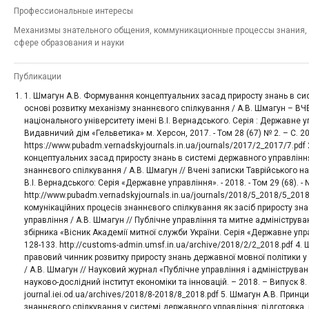
Профессиональные интересы
Механизмы знательного общения, коммуникационные процессы знания, 
сфере образования и науки
Публикации
1. Шмагун А.В. Формування концептуальних засад приросту знань в си
основі розвитку механізму знаннєвого спілкування / А.В. Шмагун – В
національного університету імені В.І. Вернадського. Серія : Державне 
Видавничий дім «Гельветика» м. Херсон, 2017. - Том 28 (67) № 2. – С. 20
https://www.pubadm.vernadskyjournals.in.ua/journals/2017/2_2017/7.pdf
концептуальних засад приросту знань в системі державного управлінн
знаннєвого спілкування / А.В. Шмагун // Вчені записки Таврійського на
В.І. Вернадського: Серія «Державне управління». - 2018. - Том 29 (68). - 
http://www.pubadm.vernadskyjournals.in.ua/journals/2018/5_2018/5_2018.
комунікаційних процесів знаннєвого спілкування як засіб приросту зн
управління / А.В. Шмагун // Публічне управління та митне адмініструв
збірника «Вісник Академії митної служби України. Серія «Державне управл
128-133. http://customs-admin.umsf.in.ua/archive/2018/2/2_2018.pdf 4.
правовий чинник розвитку приросту знань державної мовної політики у
/ А.В. Шмагун // Науковий журнал «Публічне управління і адмініструва
науково-дослідний інститут економіки та інновацій. – 2018. – Випуск 8. –
journal.iei.od.ua/archives/2018/8-2018/8_2018.pdf 5. Шмагун А.В. Принц
знаннєвого спілкування у системі державного управління: підготовка,