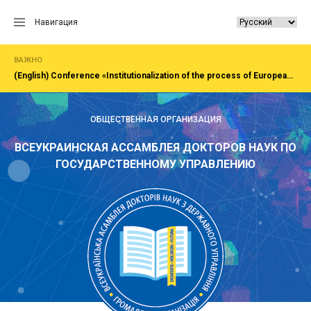
Перейти
к
Навигация
содержанию
ВАЖНО
(English) Сonference «Institutionalization of the process of European integration of society, economy, administration»Rivne, National University of water and EnvironmentFirst All-Ukrainian Congress of doctors in public administration
ОБЩЕСТВЕННАЯ ОРГАНИЗАЦИЯ
ВСЕУКРАИНСКАЯ АССАМБЛЕЯ ДОКТОРОВ НАУК ПО
ГОСУДАРСТВЕННОМУ УПРАВЛЕНИЮ