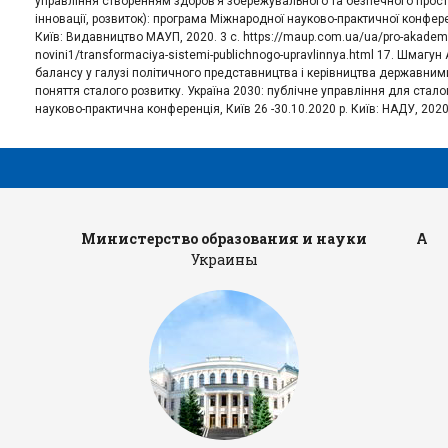
управління створенням здоров’я збережувального та безпечного просто
інновації, розвиток): програма Міжнародної науково-практичної конфере
Київ: Видавництво МАУП, 2020. 3 с. https://maup.com.ua/ua/pro-akademi
novini1/transformaciya-sistemi-publichnogo-upravlinnya.html 17. Шмагу
балансу у галузі політичного представництва і керівництва державни
поняття сталого розвитку. Україна 2030: публічне управління для стал
науково-практична конференція, Київ 26 -30.10.2020 р. Київ: НАДУ, 2020
Министерство образования и науки
Адм
Украины