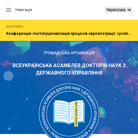
Перейти
до
Навігація
вмісту
ВАЖЛИВО
Конференція «Інституціоналізація процесів євроінтеграції: суспільство, економіка, адміністрування»
ГРОМАДСЬКА ОРГАНІЗАЦІЯ
ВСЕУКРАЇНСЬКА АСАМБЛЕЯ ДОКТОРІВ НАУК З
ДЕРЖАВНОГО УПРАВЛІННЯ