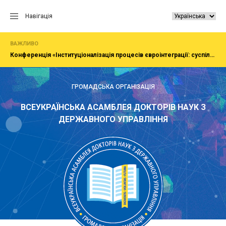
Перейти
до
Навігація
вмісту
ВАЖЛИВО
Конференція «Інституціоналізація процесів євроінтеграції: суспільство, економіка, адміністрування»
ГРОМАДСЬКА ОРГАНІЗАЦІЯ
ВСЕУКРАЇНСЬКА АСАМБЛЕЯ ДОКТОРІВ НАУК З
ДЕРЖАВНОГО УПРАВЛІННЯ