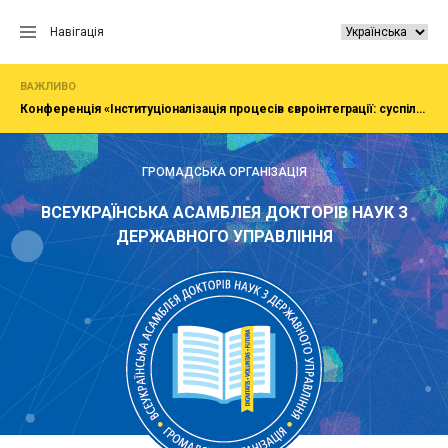
Перейти
до
Навігація
вмісту
ВАЖЛИВО
Конференція «Інституціоналізація процесів євроінтеграції: суспільство, економіка, адміністрування»
ГРОМАДСЬКА ОРГАНІЗАЦІЯ
ВСЕУКРАЇНСЬКА АСАМБЛЕЯ ДОКТОРІВ НАУК З
ДЕРЖАВНОГО УПРАВЛІННЯ