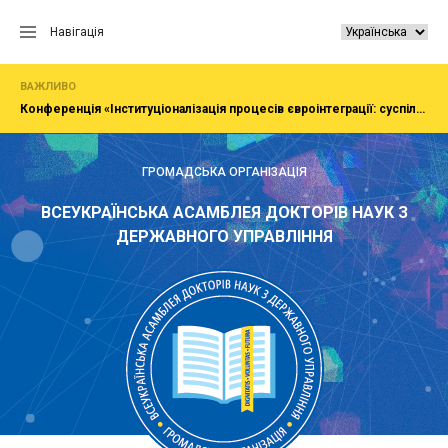
Перейти
до
Навігація
вмісту
ВАЖЛИВО
Конференція «Інституціоналізація процесів євроінтеграції: суспільство, економіка, адміністрування»
ГРОМАДСЬКА ОРГАНІЗАЦІЯ
ВСЕУКРАЇНСЬКА АСАМБЛЕЯ ДОКТОРІВ НАУК З
ДЕРЖАВНОГО УПРАВЛІННЯ