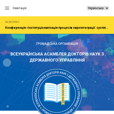
Перейти
до
Навігація
вмісту
ВАЖЛИВО
Конференція «Інституціоналізація процесів євроінтеграції: суспільство, економіка, адміністрування»
ГРОМАДСЬКА ОРГАНІЗАЦІЯ
ВСЕУКРАЇНСЬКА АСАМБЛЕЯ ДОКТОРІВ НАУК З
ДЕРЖАВНОГО УПРАВЛІННЯ