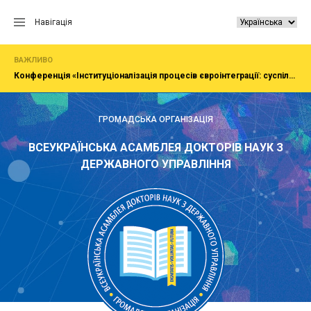
Перейти
до
Навігація
вмісту
ВАЖЛИВО
Конференція «Інституціоналізація процесів євроінтеграції: суспільство, економіка, адміністрування»
ГРОМАДСЬКА ОРГАНІЗАЦІЯ
ВСЕУКРАЇНСЬКА АСАМБЛЕЯ ДОКТОРІВ НАУК З
ДЕРЖАВНОГО УПРАВЛІННЯ