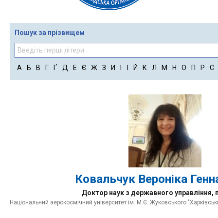
Пошук за прізвищем
А
Б
В
Г
Ґ
Д
Е
Є
Ж
З
И
І
Ї
Й
К
Л
М
Н
О
П
Р
С
Ковальчук Вероніка Генн
Доктор наук з державного управління,
Національний аерокосмічний університет ім. М.Є. Жуковського "Харківськи