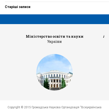
Старіші записи
Навігація
записів
Міністерство освіти та науки
Ад
України
Copyright © 2015 Громадська Наукова Органцізація “Всеукраїнська